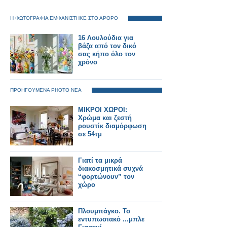
Η ΦΩΤΟΓΡΑΦΙΑ ΕΜΦΑΝΙΣΤΗΚΕ ΣΤΟ ΑΡΘΡΟ
16 Λουλούδια για
βάζα από τον δικό
σας κήπο όλο τον
χρόνο
ΠΡΟΗΓΟΥΜΕΝΑ PHOTO ΝΕΑ
ΜΙΚΡΟΙ ΧΩΡΟΙ:
Χρώμα και ζεστή
ρουστίκ διαμόρφωση
σε 54τμ
Γιατί τα μικρά
διακοσμητικά συχνά
“φορτώνουν” τον
χώρο
Πλουμπάγκο. Το
εντυπωσιακό ...μπλε