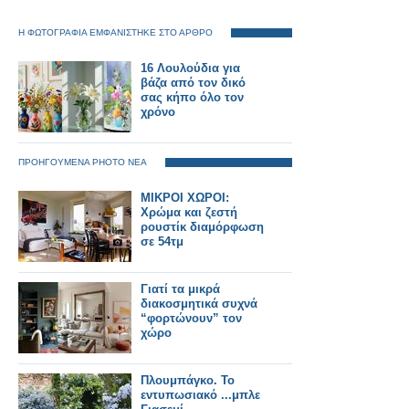
Η ΦΩΤΟΓΡΑΦΙΑ ΕΜΦΑΝΙΣΤΗΚΕ ΣΤΟ ΑΡΘΡΟ
16 Λουλούδια για
βάζα από τον δικό
σας κήπο όλο τον
χρόνο
ΠΡΟΗΓΟΥΜΕΝΑ PHOTO ΝΕΑ
ΜΙΚΡΟΙ ΧΩΡΟΙ:
Χρώμα και ζεστή
ρουστίκ διαμόρφωση
σε 54τμ
Γιατί τα μικρά
διακοσμητικά συχνά
“φορτώνουν” τον
χώρο
Πλουμπάγκο. Το
εντυπωσιακό ...μπλε