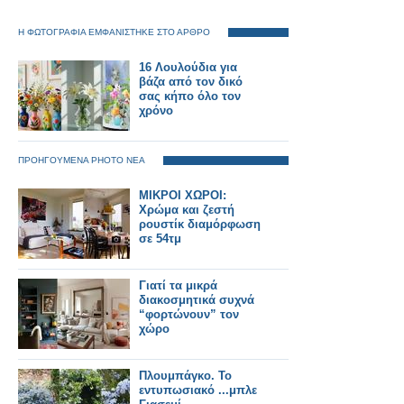
Η ΦΩΤΟΓΡΑΦΙΑ ΕΜΦΑΝΙΣΤΗΚΕ ΣΤΟ ΑΡΘΡΟ
16 Λουλούδια για
βάζα από τον δικό
σας κήπο όλο τον
χρόνο
ΠΡΟΗΓΟΥΜΕΝΑ PHOTO ΝΕΑ
ΜΙΚΡΟΙ ΧΩΡΟΙ:
Χρώμα και ζεστή
ρουστίκ διαμόρφωση
σε 54τμ
Γιατί τα μικρά
διακοσμητικά συχνά
“φορτώνουν” τον
χώρο
Πλουμπάγκο. Το
εντυπωσιακό ...μπλε