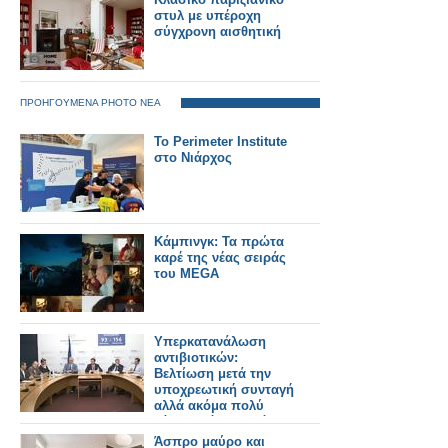
στυλ με υπέροχη
σύγχρονη αισθητική
ΠΡΟΗΓΟΥΜΕΝΑ PHOTO ΝΕΑ
Το Perimeter Institute
στο Νιάρχος
Κάμπινγκ: Τα πρώτα
καρέ της νέας σειράς
του MEGA
Υπερκατανάλωση
αντιβιοτικών:
Βελτίωση μετά την
υποχρεωτική συνταγή
αλλά ακόμα πολύ
κάτω από τον στόχο!
Άσπρο μαύρο και