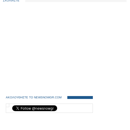
ΣΧΟΛΙΑΣΤΕ
ΑΚΟΛΟΥΘΗΣΤΕ ΤΟ NEWSNOWGR.COM