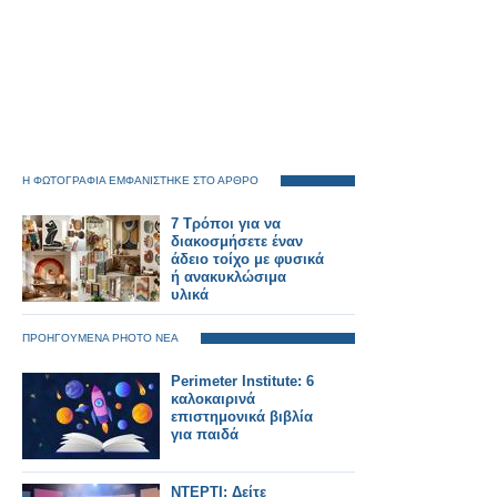
Η ΦΩΤΟΓΡΑΦΙΑ ΕΜΦΑΝΙΣΤΗΚΕ ΣΤΟ ΑΡΘΡΟ
7 Τρόποι για να
διακοσμήσετε έναν
άδειο τοίχο με φυσικά
ή ανακυκλώσιμα
υλικά
ΠΡΟΗΓΟΥΜΕΝΑ PHOTO ΝΕΑ
Perimeter Institute: 6
καλοκαιρινά
επιστημονικά βιβλία
για παιδά
ΝΤΕΡΤΙ: Δείτε