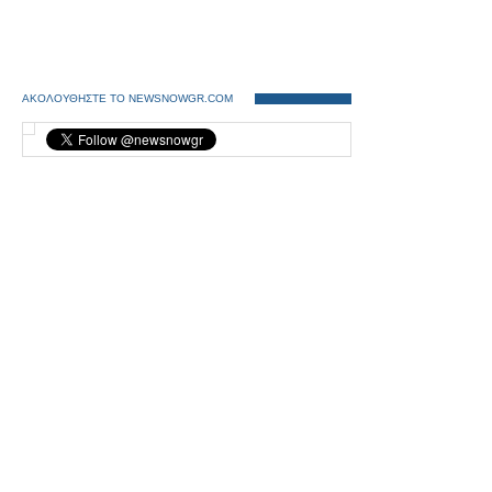
ΑΚΟΛΟΥΘΗΣΤΕ ΤΟ NEWSNOWGR.COM