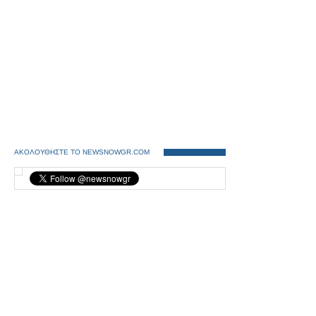
ΑΚΟΛΟΥΘΗΣΤΕ ΤΟ NEWSNOWGR.COM