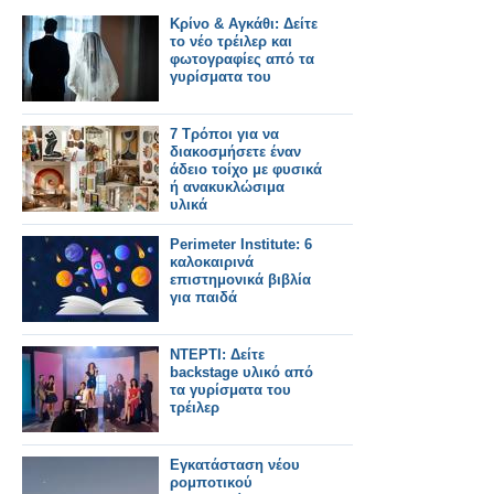
Κρίνο & Αγκάθι: Δείτε
το νέο τρέιλερ και
φωτογραφίες από τα
γυρίσματα του
7 Τρόποι για να
διακοσμήσετε έναν
άδειο τοίχο με φυσικά
ή ανακυκλώσιμα
υλικά
Perimeter Institute: 6
καλοκαιρινά
επιστημονικά βιβλία
για παιδά
ΝΤΕΡΤΙ: Δείτε
backstage υλικό από
τα γυρίσματα του
τρέιλερ
Εγκατάσταση νέου
ρομποτικού