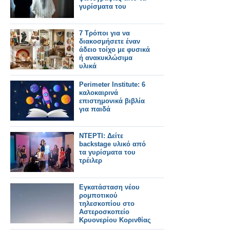
γυρίσματα του
7 Τρόποι για να
διακοσμήσετε έναν
άδειο τοίχο με φυσικά
ή ανακυκλώσιμα
υλικά
Perimeter Institute: 6
καλοκαιρινά
επιστημονικά βιβλία
για παιδά
ΝΤΕΡΤΙ: Δείτε
backstage υλικό από
τα γυρίσματα του
τρέιλερ
Εγκατάσταση νέου
ρομποτικού
τηλεσκοπίου στο
Αστεροσκοπείο
Κρυονερίου Κορινθίας