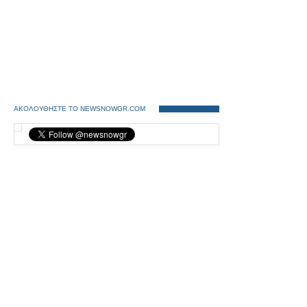
ΑΚΟΛΟΥΘΗΣΤΕ ΤΟ NEWSNOWGR.COM