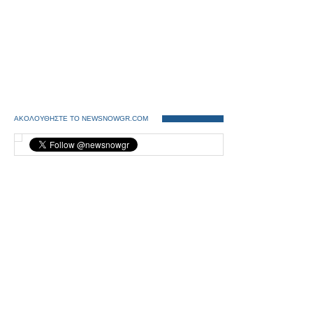
ΑΚΟΛΟΥΘΗΣΤΕ ΤΟ NEWSNOWGR.COM