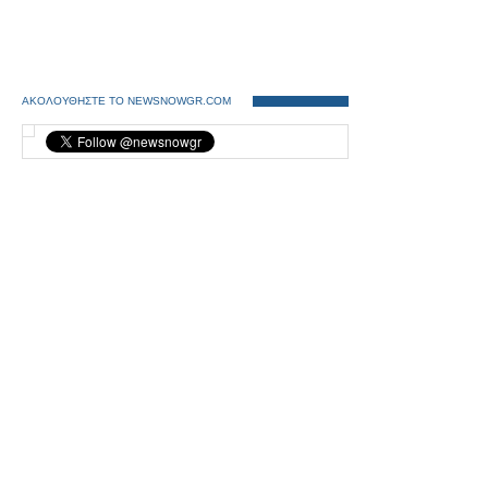
ΑΚΟΛΟΥΘΗΣΤΕ ΤΟ NEWSNOWGR.COM