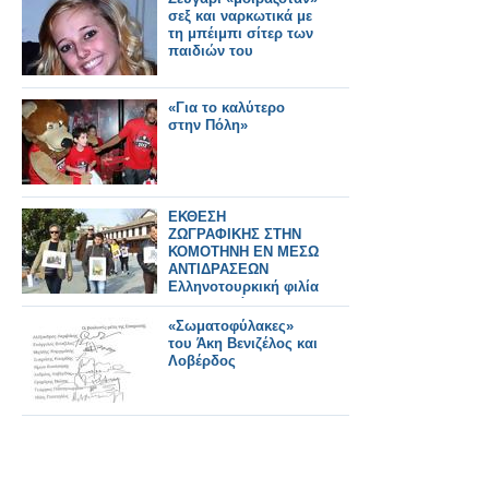
σεξ και ναρκωτικά με
τη μπέιμπι σίτερ των
παιδιών του
«Για το καλύτερο
στην Πόλη»
ΕΚΘΕΣΗ
ΖΩΓΡΑΦΙΚΗΣ ΣΤΗΝ
ΚΟΜΟΤΗΝΗ ΕΝ ΜΕΣΩ
ΑΝΤΙΔΡΑΣΕΩΝ
Ελληνοτουρκική φιλία
και αντιδράσεις για το
«τουρκοελληνικό
«Σωματοφύλακες»
σουργελιστάν»
του Άκη Βενιζέλος και
Λοβέρδος