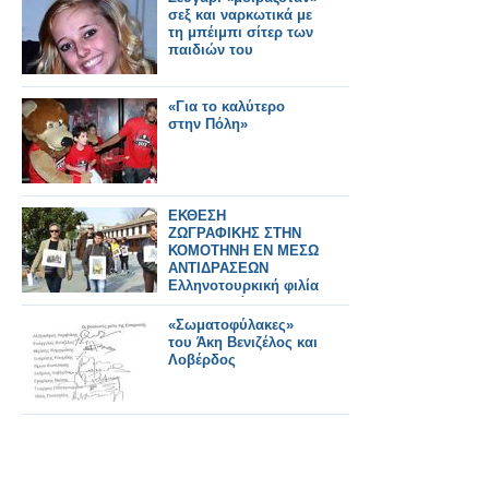
σεξ και ναρκωτικά με
τη μπέιμπι σίτερ των
παιδιών του
«Για το καλύτερο
στην Πόλη»
ΕΚΘΕΣΗ
ΖΩΓΡΑΦΙΚΗΣ ΣΤΗΝ
ΚΟΜΟΤΗΝΗ ΕΝ ΜΕΣΩ
ΑΝΤΙΔΡΑΣΕΩΝ
Ελληνοτουρκική φιλία
και αντιδράσεις για το
«τουρκοελληνικό
«Σωματοφύλακες»
σουργελιστάν»
του Άκη Βενιζέλος και
Λοβέρδος