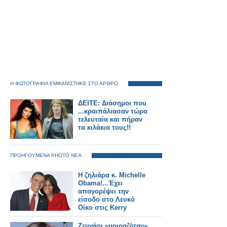
Η ΦΩΤΟΓΡΑΦΙΑ ΕΜΦΑΝΙΣΤΗΚΕ ΣΤΟ ΑΡΘΡΟ
ΔΕΙΤΕ: Διάσημοι που
...κραιπάλιασαν τώρα
τελευταία και πήραν
τα κιλάκια τους!!
ΠΡΟΗΓΟΥΜΕΝΑ PHOTO ΝΕΑ
Η ζηλιάρα κ. Michelle
Obama!...Έχει
απαγορέψει την
είσοδο στο Λευκό
Οίκο στις Kerry
Washington και
Scarlett Johansson
Ζευγάρι «μοιραζόταν»