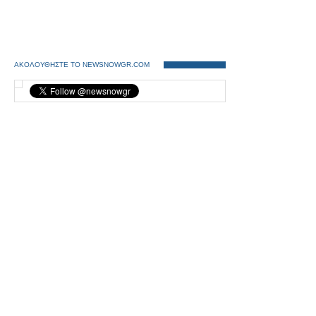
ΑΚΟΛΟΥΘΗΣΤΕ ΤΟ NEWSNOWGR.COM