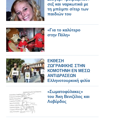
σεξ και ναρκωτικά με
τη μπέιμπι σίτερ των
παιδιών του
«Για το καλύτερο
στην Πόλη»
ΕΚΘΕΣΗ
ΖΩΓΡΑΦΙΚΗΣ ΣΤΗΝ
ΚΟΜΟΤΗΝΗ ΕΝ ΜΕΣΩ
ΑΝΤΙΔΡΑΣΕΩΝ
Ελληνοτουρκική φιλία
και αντιδράσεις για το
«τουρκοελληνικό
«Σωματοφύλακες»
σουργελιστάν»
του Άκη Βενιζέλος και
Λοβέρδος