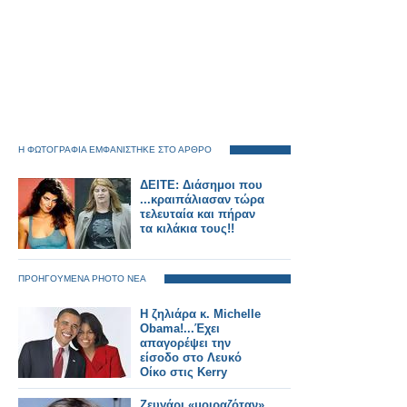
Η ΦΩΤΟΓΡΑΦΙΑ ΕΜΦΑΝΙΣΤΗΚΕ ΣΤΟ ΑΡΘΡΟ
ΔΕΙΤΕ: Διάσημοι που
...κραιπάλιασαν τώρα
τελευταία και πήραν
τα κιλάκια τους!!
ΠΡΟΗΓΟΥΜΕΝΑ PHOTO ΝΕΑ
Η ζηλιάρα κ. Michelle
Obama!...Έχει
απαγορέψει την
είσοδο στο Λευκό
Οίκο στις Kerry
Washington και
Scarlett Johansson
Ζευγάρι «μοιραζόταν»