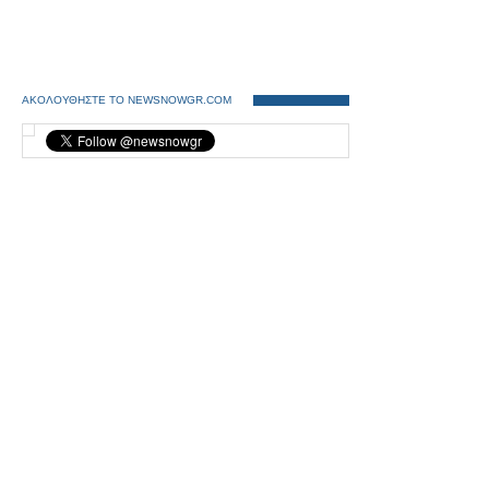
ΑΚΟΛΟΥΘΗΣΤΕ ΤΟ NEWSNOWGR.COM