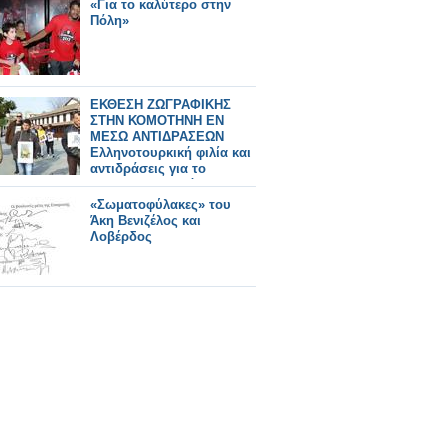
«Για το καλύτερο στην
Πόλη»
ΕΚΘΕΣΗ ΖΩΓΡΑΦΙΚΗΣ
ΣΤΗΝ ΚΟΜΟΤΗΝΗ ΕΝ
ΜΕΣΩ ΑΝΤΙΔΡΑΣΕΩΝ
Ελληνοτουρκική φιλία και
αντιδράσεις για το
«τουρκοελληνικό
σουργελιστάν»
«Σωματοφύλακες» του
Άκη Βενιζέλος και
Λοβέρδος