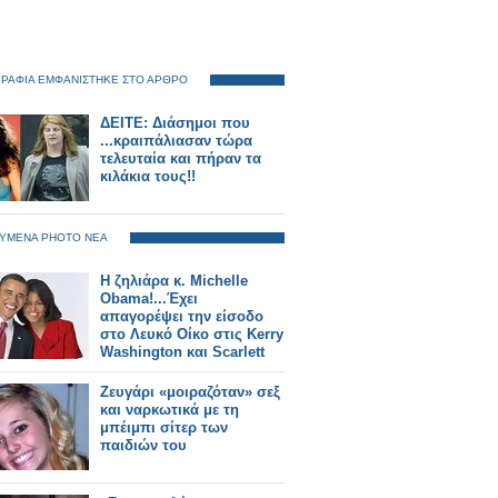
ΡΑΦΙΑ ΕΜΦΑΝΙΣΤΗΚΕ ΣΤΟ ΑΡΘΡΟ
ΔΕΙΤΕ: Διάσημοι που
...κραιπάλιασαν τώρα
τελευταία και πήραν τα
κιλάκια τους!!
ΥΜΕΝΑ PHOTO ΝΕΑ
Η ζηλιάρα κ. Michelle
Obama!...Έχει
απαγορέψει την είσοδο
στο Λευκό Οίκο στις Kerry
Washington και Scarlett
Johansson
Ζευγάρι «μοιραζόταν» σεξ
και ναρκωτικά με τη
μπέιμπι σίτερ των
παιδιών του