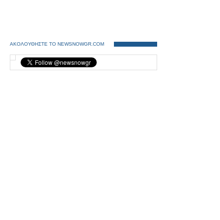
ΑΚΟΛΟΥΘΗΣΤΕ ΤΟ NEWSNOWGR.COM