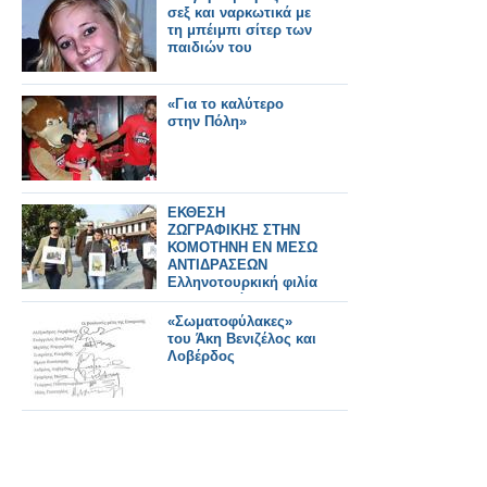
σεξ και ναρκωτικά με
τη μπέιμπι σίτερ των
παιδιών του
«Για το καλύτερο
στην Πόλη»
ΕΚΘΕΣΗ
ΖΩΓΡΑΦΙΚΗΣ ΣΤΗΝ
ΚΟΜΟΤΗΝΗ ΕΝ ΜΕΣΩ
ΑΝΤΙΔΡΑΣΕΩΝ
Ελληνοτουρκική φιλία
και αντιδράσεις για το
«τουρκοελληνικό
«Σωματοφύλακες»
σουργελιστάν»
του Άκη Βενιζέλος και
Λοβέρδος