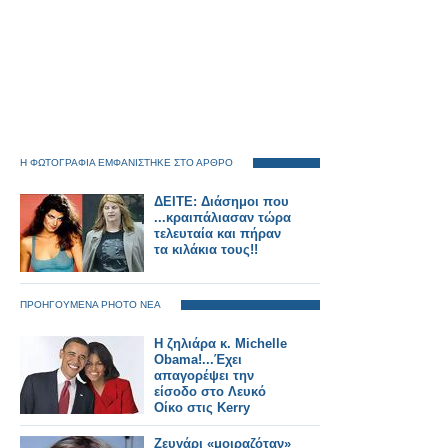
Η ΦΩΤΟΓΡΑΦΙΑ ΕΜΦΑΝΙΣΤΗΚΕ ΣΤΟ ΑΡΘΡΟ
ΔΕΙΤΕ: Διάσημοι που
...κραιπάλιασαν τώρα
τελευταία και πήραν
τα κιλάκια τους!!
ΠΡΟΗΓΟΥΜΕΝΑ PHOTO ΝΕΑ
Η ζηλιάρα κ. Michelle
Obama!...Έχει
απαγορέψει την
είσοδο στο Λευκό
Οίκο στις Kerry
Washington και
Scarlett Johansson
Ζευγάρι «μοιραζόταν»