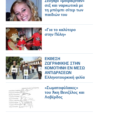
Ζευγάρι «μοιραζόταν»
σεξ και ναρκωτικά με
τη μπέιμπι σίτερ των
παιδιών του
«Για το καλύτερο
στην Πόλη»
ΕΚΘΕΣΗ
ΖΩΓΡΑΦΙΚΗΣ ΣΤΗΝ
ΚΟΜΟΤΗΝΗ ΕΝ ΜΕΣΩ
ΑΝΤΙΔΡΑΣΕΩΝ
Ελληνοτουρκική φιλία
και αντιδράσεις για το
«τουρκοελληνικό
«Σωματοφύλακες»
σουργελιστάν»
του Άκη Βενιζέλος και
Λοβέρδος