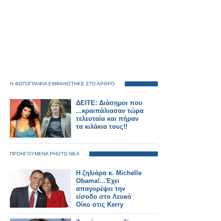
Η ΦΩΤΟΓΡΑΦΙΑ ΕΜΦΑΝΙΣΤΗΚΕ ΣΤΟ ΑΡΘΡΟ
ΔΕΙΤΕ: Διάσημοι που
...κραιπάλιασαν τώρα
τελευταία και πήραν
τα κιλάκια τους!!
ΠΡΟΗΓΟΥΜΕΝΑ PHOTO ΝΕΑ
Η ζηλιάρα κ. Michelle
Obama!...Έχει
απαγορέψει την
είσοδο στο Λευκό
Οίκο στις Kerry
Washington και
Scarlett Johansson