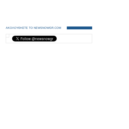
ΑΚΟΛΟΥΘΗΣΤΕ ΤΟ NEWSNOWGR.COM