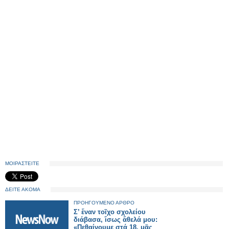
ΜΟΙΡΑΣΤΕΙΤΕ
ΔΕΙΤΕ ΑΚΟΜΑ
ΠΡΟΗΓΟΥΜΕΝΟ ΑΡΘΡΟ
Σ’ ἕναν τοῖχο σχολείου
διάβασα, ἴσως ἄθελά μου:
«Πεθαίνουμε στά 18, μᾶς