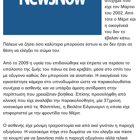
ατύχημα που
είχε τον Μάρτιο
του 2002. Από
τότε ο Μέριτ και
η οικογένειά
του δεν το
έβαλαν κάτω.
Πάλευε να ζήσει όσο καλύτερα μπορούσε έστων κι αν δεν ήταν σε
θέση να ελέγξει το σώμα του.
Από το 2009 η υγεία του επιδεινώθηκε και έπρεπε να περάσει το
υπόλοιπο της ζωής του πάνω σε ένα κρεβάτι, μέσα στο σπίτι του
με οξυγονο καθώς δεν μπορούσε να αναπνέει. Η οικογένειά του
εγκατέστησε κάμερα στο υπνοδωμάτιο ώστε να παρακολουθείται
συνέχεια ο ασθενής και να υπάρξει άμεση αντίδραση στην
περίπτωση που χρειαζόταν βοήθεια. Επίσης προσελήφθη από
κλινική που είχε αναλάβει την παρακολούθηση, μία 37χρονη
νοσοκόμα από τις Φιλιππίνες, η Βιολέτα Ειλγουορντ η οποία είχε
επιφορτιστεί με την φροντίδα του Μέριτ.
Ο ασθενής είχε μόνιμη τραχιοστομία και από εκεί γινόταν η παροχή
οξυγόνου. Η νοσοκόμα πήγε στο δωμάτιο να τον ελέγξει και πίεσε
το κουμπί για να ξεκινήσει πάλι η παροχή οξυγόνου αλλά τελικά