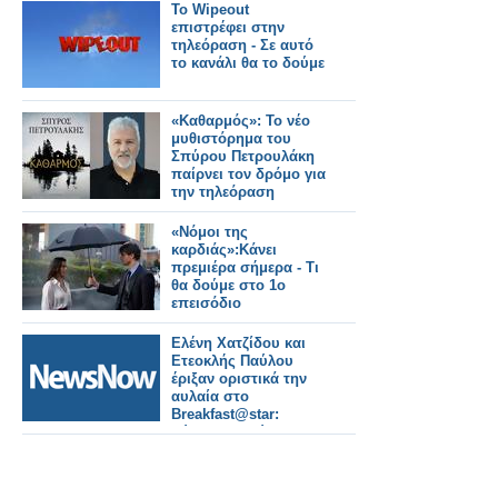
Το Wipeout
επιστρέφει στην
τηλεόραση - Σε αυτό
το κανάλι θα το δούμε
«Καθαρμός»: Το νέο
μυθιστόρημα του
Σπύρου Πετρουλάκη
παίρνει τον δρόμο για
την τηλεόραση
«Νόμοι της
καρδιάς»:Kάνει
πρεμιέρα σήμερα - Τι
θα δούμε στο 1ο
επεισόδιο
Ελένη Χατζίδου και
Ετεοκλής Παύλου
έριξαν οριστικά την
αυλαία στο
Breakfast@star:
Εύχομαι καλύτερες
μέρες για την
τηλεόραση