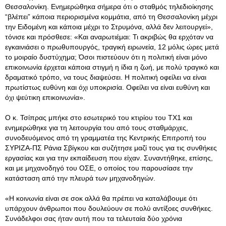
Θεσσαλονίκη
. Ενημερώθηκα σήμερα ότι ο σταθμός τηλεδιοίκησης
“βλέπει” κάποια περιορισμένα κομμάτια, από τη Θεσσαλονίκη μέχρι
την Ειδομένη και κάποια μέχρι το Στρυμόνα, αλλά δεν λειτουργεί»,
τόνισε και πρόσθεσε: «Και αναρωτιέμαι: Τι ακριβώς θα ερχόταν να
εγκαινιάσει ο πρωθυπουργός, τραγική ειρωνεία, 12 μόλις ώρες μετά
το μοιραίο δυστύχημα; Όσοι πιστεύουν ότι η πολιτική είναι μόνο
επικοινωνία έρχεται κάποια στιγμή η ίδια η ζωή, με πολύ τραγικό και
δραματικό τρόπο, να τους διαψεύσει. Η πολιτική οφείλει να είναι
πρωτίστως ευθύνη και όχι υποκρισία. Οφείλει να είναι ευθύνη και
όχι ψεύτικη επικοινωνία».
Ο κ. Τσίπρας μπήκε στο εσωτερικό του κτιρίου του ΤΧ1 και
ενημερώθηκε για τη λειτουργία του από τους σταθμάρχες,
συνοδευόμενος από τη γραμματέα της Κεντρικής Επιτροπή του
ΣΥΡΙΖΑ-ΠΣ Ράνια Σβίγκου και συζήτησε μαζί τους για τις συνθήκες
εργασίας και για την εκπαίδευση που είχαν. Συναντήθηκε, επίσης,
και με μηχανοδηγό του ΟΣΕ, ο οποίος του παρουσίασε την
κατάσταση από την πλευρά των μηχανοδηγών.
«Η κοινωνία είναι σε σοκ αλλά θα πρέπει να καταλάβουμε ότι
υπάρχουν άνθρωποι που δουλεύουν σε πολύ αντίξοες συνθήκες.
Συνάδελφοι σας ήταν αυτή που τα τελευταία δύο χρόνια