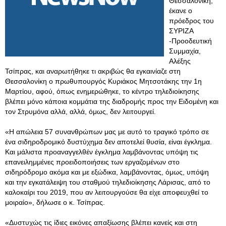
Θεσσαλονίκη,
έκανε ο
πρόεδρος του
ΣΥΡΙΖΑ
-Προοδευτική
Συμμαχία,
Αλέξης
Τσίπρας, και αναρωτήθηκε τι ακριβώς θα εγκαινίαζε στη
Θεσσαλονίκη ο πρωθυπουργός Κυριάκος Μητσοτάκης την 1η
Μαρτίου, αφού, όπως ενημερώθηκε, το κέντρο τηλεδιοίκησης
βλέπει μόνο κάποια κομμάτια της διαδρομής προς την Ειδομένη και
τον Στρυμόνα αλλά, αλλά, όμως, δεν λειτουργεί.
«Η απώλεια 57 συνανθρώπων μας με αυτό το τραγικό τρόπο σε
ένα σιδηροδρομικό δυστύχημα δεν αποτελεί θυσία, είναι έγκλημα.
Και μάλιστα προαναγγελθέν έγκλημα λαμβάνοντας υπόψη τις
επανειλημμένες προειδοποιήσεις των εργαζομένων στο
σιδηρόδρομο ακόμα και με εξώδικα, λαμβάνοντας, όμως, υπόψη
και την εγκατάλειψη του σταθμού τηλεδιοίκησης Λάρισας, από το
καλοκαίρι του 2019, που αν λειτουργούσε θα είχε αποφευχθεί το
μοιραίο», δήλωσε ο κ. Τσίπρας.
«Δυστυχώς τις ίδιες εικόνες απαξίωσης βλέπει κανείς και στη