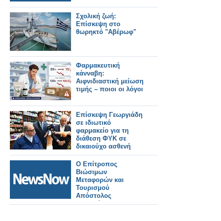
Σχολική ζωή:
Επίσκεψη στο
θωρηκτό "Αβέρωφ"
Φαρμακευτική
κάνναβη:
Αιφνιδιαστική μείωση
τιμής – ποιοι οι λόγοι
Επίσκεψη Γεωργιάδη
σε ιδιωτικό
φαρμακείο για τη
διάθεση ΦΥΚ σε
δικαιούχο ασθενή
Ο Επίτροπος
Βιώσιμων
Μεταφορών και
Τουρισμού
Απόστολος
Τζιτζικώστας σε
τριήμερη επίσκεψη
στη Θράκη για την