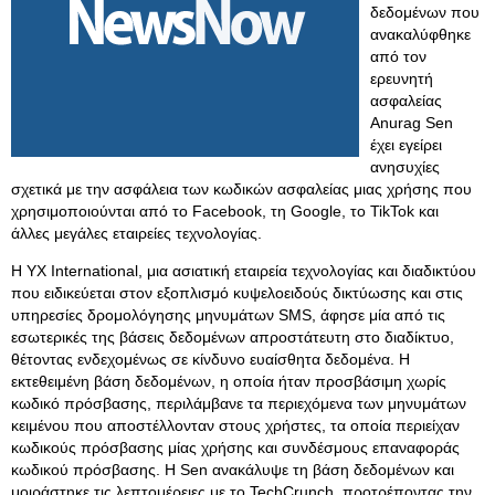
δεδομένων που
ανακαλύφθηκε
από τον
ερευνητή
ασφαλείας
Anurag Sen
έχει εγείρει
ανησυχίες
σχετικά με την ασφάλεια των κωδικών ασφαλείας μιας χρήσης που
χρησιμοποιούνται από το Facebook, τη Google, το TikTok και
άλλες μεγάλες εταιρείες τεχνολογίας.
Η YX International, μια ασιατική εταιρεία τεχνολογίας και διαδικτύου
που ειδικεύεται στον εξοπλισμό κυψελοειδούς δικτύωσης και στις
υπηρεσίες δρομολόγησης μηνυμάτων SMS, άφησε μία από τις
εσωτερικές της βάσεις δεδομένων απροστάτευτη στο διαδίκτυο,
θέτοντας ενδεχομένως σε κίνδυνο ευαίσθητα δεδομένα. Η
εκτεθειμένη βάση δεδομένων, η οποία ήταν προσβάσιμη χωρίς
κωδικό πρόσβασης, περιλάμβανε τα περιεχόμενα των μηνυμάτων
κειμένου που αποστέλλονταν στους χρήστες, τα οποία περιείχαν
κωδικούς πρόσβασης μίας χρήσης και συνδέσμους επαναφοράς
κωδικού πρόσβασης. Η Sen ανακάλυψε τη βάση δεδομένων και
μοιράστηκε τις λεπτομέρειες με το TechCrunch, προτρέποντας την