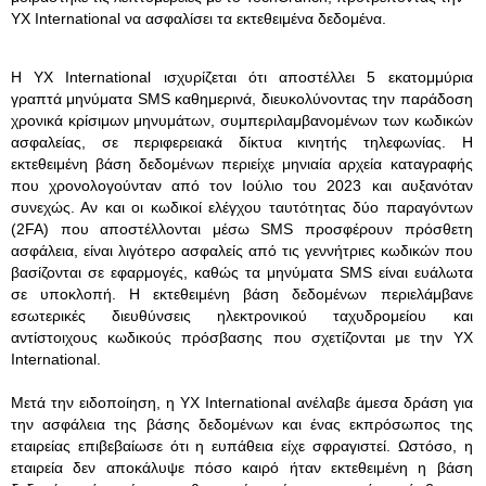
YX International να ασφαλίσει τα εκτεθειμένα δεδομένα.
Η YX International ισχυρίζεται ότι αποστέλλει 5 εκατομμύρια
γραπτά μηνύματα SMS καθημερινά, διευκολύνοντας την παράδοση
χρονικά κρίσιμων μηνυμάτων, συμπεριλαμβανομένων των κωδικών
ασφαλείας, σε περιφερειακά δίκτυα κινητής τηλεφωνίας. Η
εκτεθειμένη βάση δεδομένων περιείχε μηνιαία αρχεία καταγραφής
που χρονολογούνταν από τον Ιούλιο του 2023 και αυξανόταν
συνεχώς. Αν και οι κωδικοί ελέγχου ταυτότητας δύο παραγόντων
(2FA) που αποστέλλονται μέσω SMS προσφέρουν πρόσθετη
ασφάλεια, είναι λιγότερο ασφαλείς από τις γεννήτριες κωδικών που
βασίζονται σε εφαρμογές, καθώς τα μηνύματα SMS είναι ευάλωτα
σε υποκλοπή. Η εκτεθειμένη βάση δεδομένων περιελάμβανε
εσωτερικές διευθύνσεις ηλεκτρονικού ταχυδρομείου και
αντίστοιχους κωδικούς πρόσβασης που σχετίζονται με την YX
International.
Μετά την ειδοποίηση, η YX International ανέλαβε άμεσα δράση για
την ασφάλεια της βάσης δεδομένων και ένας εκπρόσωπος της
εταιρείας επιβεβαίωσε ότι η ευπάθεια είχε σφραγιστεί. Ωστόσο, η
εταιρεία δεν αποκάλυψε πόσο καιρό ήταν εκτεθειμένη η βάση