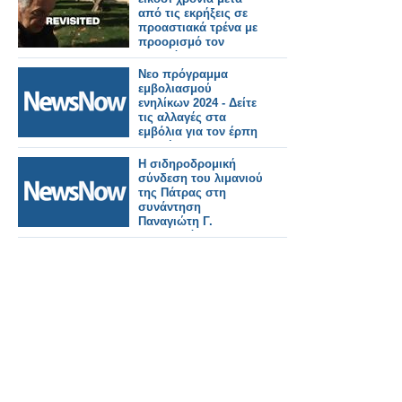
από τις εκρήξεις σε
προαστιακά τρένα με
προορισμό τον
σταθμό Atocha της
Μαδρίτης
Νεο πρόγραμμα
εμβολιασμού
ενηλίκων 2024 - Δείτε
τις αλλαγές στα
εμβόλια για τον έρπη
ζωστήρ
Η σιδηροδρομική
σύνδεση του λιμανιού
της Πάτρας στη
συνάντηση
Παναγιώτη Γ.
Αναστασόπουλο του
ΟΛΠΑ και Κ.
Χατζηδάκη