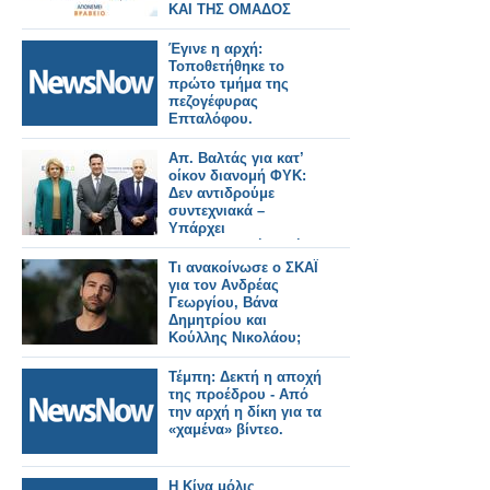
ΚΑΙ ΤΗΣ ΟΜΑΔΟΣ
ΤΟΥ
Έγινε η αρχή:
Τοποθετήθηκε το
πρώτο τμήμα της
πεζογέφυρας
Επταλόφου.
Απ. Βαλτάς για κατ’
οίκον διανομή ΦΥΚ:
Δεν αντιδρούμε
συντεχνιακά –
Υπάρχει
φαρμακευτική αρχή
και πρακτική
Τι ανακοίνωσε ο ΣΚΑΪ
για τον Ανδρέας
Γεωργίου, Βάνα
Δημητρίου και
Κούλλης Νικολάου;
Τέμπη: Δεκτή η αποχή
της προέδρου - Από
την αρχή η δίκη για τα
«χαμένα» βίντεο.
Η Κίνα μόλις