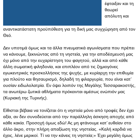
έφταιξαν και τη
θεωρεί
απόλυτη και
αναντικατάστατη προϋπόθεση για τη δική μας συγχώρηση από τον
Θεό.
Δεν υποτιμά όμως και τα άλλα πνευματικά αγωνίσματα που πρέπει
να κάνουμε, ξεκινώντας από τη νηστεία, για την αποδέσμευσή μας
όχι μόνο από την ευχαρίστηση του φαγητού, αλλά και από κάθε
άλλη σωματική φιληδονία, και επιπλέον από τις ζημιογόνες
εγωκεντρικές προσκολλήσεις της ψυχής, με κυρίαρχη την επιθυμία
για πλούτο και θησαυρισμό, δηλαδή τη φιλαργυρία, που είναι κατ’
ουσίαν ειδωλολατρία. Εν όψει λοιπόν της Μεγάλης Τεσσαρακοστής,
τα ανωτέρω ζωτικά αθλήματα πρόκεινται αμέσως ενώπιόν μας
(Κυριακή της Τυρινής).
Είθισται βέβαια να τονίζεται ότι η νηστεία μόνο από τροφές δεν έχει
αξία, αν δεν συνοδεύεται από την παράλληλη άσκηση αποχής από
κάθε κακία. Προσοχή όμως εδώ! Ας μη φτάνουμε κατ’ ευθείαν στο
άλλο άκρο, στην πλήρη απαξίωση της νηστείας
. «Καλή καρδιά να
έχεις, λένε μερικοί. Τί να την κάνεις τη νηστεία;» Έχει μεγάλη όμως