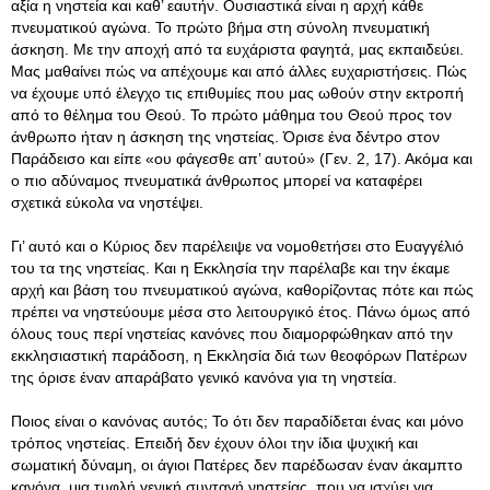
αξία η νηστεία και καθ’ εαυτήν. Ουσιαστικά είναι η αρχή κάθε
πνευματικού αγώνα. Το πρώτο βήμα στη σύνολη πνευματική
άσκηση. Με την αποχή από τα ευχάριστα φαγητά, μας εκπαιδεύει.
Μας μαθαίνει πώς να απέχουμε και από άλλες ευχαριστήσεις. Πώς
να έχουμε υπό έλεγχο τις επιθυμίες που μας ωθούν στην εκτροπή
από το θέλημα του Θεού. Το πρώτο μάθημα του Θεού προς τον
άνθρωπο ήταν η άσκηση της νηστείας. Όρισε ένα δέντρο στον
Παράδεισο και είπε «ου φάγεσθε απ’ αυτού» (Γεν. 2, 17). Ακόμα και
ο πιο αδύναμος πνευματικά άνθρωπος μπορεί να καταφέρει
σχετικά εύκολα να νηστέψει.
Γι’ αυτό και ο Κύριος δεν παρέλειψε να νομοθετήσει στο Ευαγγέλιό
του τα της νηστείας. Και η Εκκλησία την παρέλαβε και την έκαμε
αρχή και βάση του πνευματικού αγώνα, καθορίζοντας πότε και πώς
πρέπει να νηστεύουμε μέσα στο λειτουργικό έτος. Πάνω όμως από
όλους τους περί νηστείας κανόνες που διαμορφώθηκαν από την
εκκλησιαστική παράδοση, η Εκκλησία διά των θεοφόρων Πατέρων
της όρισε έναν απαράβατο γενικό κανόνα για τη νηστεία.
Ποιος είναι ο κανόνας αυτός; Το ότι δεν παραδίδεται ένας και μόνο
τρόπος νηστείας. Επειδή δεν έχουν όλοι την ίδια ψυχική και
σωματική δύναμη, οι άγιοι Πατέρες δεν παρέδωσαν έναν άκαμπτο
κανόνα, μια τυφλή γενική συνταγή νηστείας, που να ισχύει για