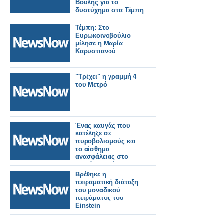
Βουλής για το
δυστύχημα στα Τέμπη
την Τετάρτη στην
ολομέλεια.
Τέμπη: Στο
Ευρωκοινοβούλιο
μίλησε η Μαρία
Καρυστιανού
"Τρέχει" η γραμμή 4
του Μετρό
Ένας καυγάς που
κατέληξε σε
πυροβολισμούς και
το αίσθημα
ανασφάλειας στο
μετρό της Νέας
Υόρκης.
Βρέθηκε η
πειραματική διάταξη
του μοναδικού
πειράματος του
Einstein