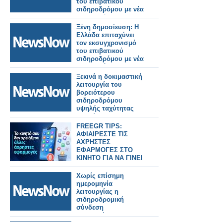
του επιβατικού
σιδηροδρόμου με νέα
ηλεκτρικά και
υβριδικά τρένα.
Ξένη δημοσίευση: Η
Ελλάδα επιταχύνει
τον εκσυγχρονισμό
του επιβατικού
σιδηροδρόμου με νέα
ηλεκτρικά και
υβριδικά τρένα.
Ξεκινά η δοκιμαστική
λειτουργία του
βορειότερου
σιδηροδρόμου
υψηλής ταχύτητας
της Κίνας.
FREEGR TIPS:
ΑΦΙΑΙΡΕΣΤΕ ΤΙΣ
ΑΧΡΗΣΤΕΣ
ΕΦΑΡΜΟΓΕΣ ΣΤΟ
ΚΙΝΗΤΟ ΓΙΑ ΝΑ ΓΙΝΕΙ
ΠΙΟ ΓΡΗΓΟΡΟ
Χωρίς επίσημη
ημερομηνία
λειτουργίας η
σιδηροδρομική
σύνδεση
Βουδαπέστης–