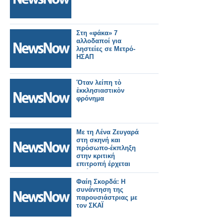
Στη «φάκα» 7
αλλοδαποί για
ληστείες σε Μετρό-
ΗΣΑΠ
Ὅταν λείπη τὸ
ἐκκλησιαστικὸν
φρόνημα
Με τη Λένα Ζευγαρά
στη σκηνή και
πρόσωπο-έκπληξη
στην κριτική
επιτροπή έρχεται
απόψε το J2US!
Φαίη Σκορδά: Η
συνάντηση της
παρουσιάστριας με
τον ΣΚΑΪ