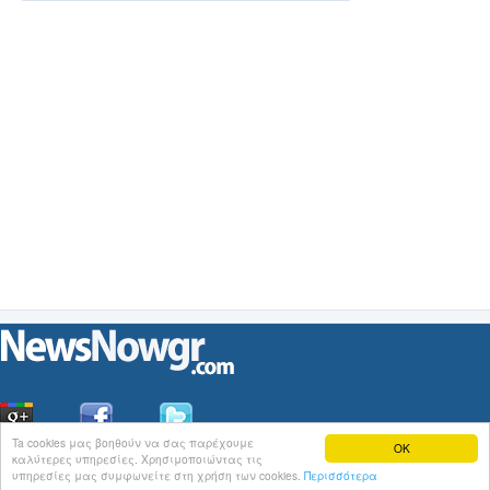
Ta cookies μας βοηθούν να σας παρέχουμε
OK
καλύτερες υπηρεσίες. Χρησιμοποιώντας τις
Οι
Ειδήσεις
του NewsNowgr.com στο
iNews
υπηρεσίες μας συμφωνείτε στη χρήση των cookies.
Περισσότερα
Σχετικά με το NewsNowgr.com | Αποποίηση Ευθυνών | Διαγραφή ή Τροποποίηση Άρθρων | 