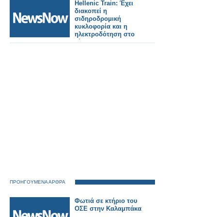
Βελιγραδίου.
Hellenic Train: Έχει
διακοπεί η
σιδηροδρομική
κυκλοφορία και η
ηλεκτροδότηση στο
δίκτυο του
Προαστιακού
Σιδηροδρόμου
Αθηνών.
ΠΡΟΗΓΟΥΜΕΝΑ ΑΡΘΡΑ
Φωτιά σε κτήριο του
ΟΣΕ στην Καλαμπάκα