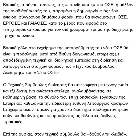
Βασικός πυρήνας, πάντως, της «επανίδρυσης» του ΟΣΕ, ή μάλλον
της αναδιάρθρωσής του, παραμένει η δημιουργία ενός νέου,
ενιαίου, σύγχρονου δημόσιου φορέα, που θα ενσωματώνει ΟΣΕ,
ΕΡΓΟΣΕ και ΓΑΙΑΟΣΕ, κατά το μέρος που αφορά στο
-επιχειρησιακά κρίσιμο για τον σιδηρόδρομο- τμήμα της διαχείρισης
τροχαίου υλικού.
Βασικό ρόλο στο εγχείρημα της μεταρρύθμισης του νέου ΟΣΕ θα
είναι η πρόσληψη, μετά από διεθνή διαγωνισμό, εταιρείας με
αποδεδειγμένη τεχνική και διοικητική εμπειρία στη διοίκηση και
λειτουργία αντίστοιχων φορέων, ως «Τεχνικός Σύμβουλος
Διοίκησης» του «Νέου ΟΣΕ».
Ο Τεχνικός Σύμβουλος Διοίκησης θα συνεισφέρει με τεχνογνωσία
και εξειδικευμένα ανώτατα στελέχη, αναλαμβάνοντας, σε
καθημερινή βάση, το σύνολο των επιχειρησιακών εργασιών της
Εταιρείας, καθώς και την ειδικότερη ευθύνη λειτουργίας κρίσιμων
Επιχειρησιακών Τομέων για χρονικό διάστημα τουλάχιστον τριών
ετών, υιοθετώντας και εφαρμόζοντας τις βέλτιστες διεθνώς
πρακτικές.
Επί της ουσίας, στον τεχνικό σύμβουλο θα «δοθούν τα κλειδιά»,