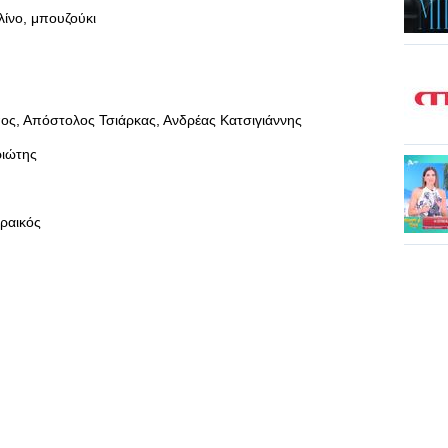
λίνο, μπουζούκι
ος, Απόστολος Τσιάρκας, Ανδρέας Κατσιγιάννης
ριώτης
Γραικός