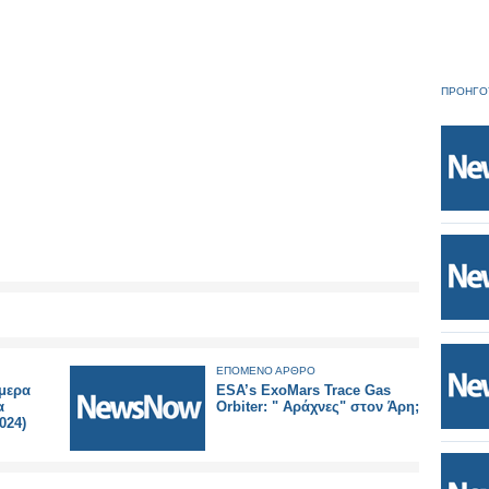
ΠΡΟΗΓΟ
ΕΠΟΜΕΝΟ ΑΡΘΡΟ
ύμερα
ESA’s ExoMars Trace Gas
α
Orbiter: " Αράχνες" στον Άρη;
024)