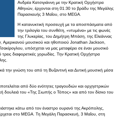
Ανδρέα Κατσιγιάννη με την Κρατική Ορχήστρα
Αθηνών, έρχονται στη 01:30 το βράδυ της Μεγάλης
Παρασκευής 3 Μαΐου, στο MEGA.
Η κατανυκτική προσευχή με τα αποσπάσματα από
την τριλογία του συνθέτη, «ντυμένα» με τις φωνές
της Γλυκερίας, του Δημήτρη Μπάση, της Ελεάννας
, Αμερικανού μουσικού και ηθοποιού Jonathan Jackson,
σακίρογλου, υπόσχεται να μας μεταφέρει σε έναν μουσικό
 τρεις διαφορετικές χορωδίες. Την Κρατική Ορχήστρα
λης.
ικά την γνώση του από τη Βυζαντινή και Δυτική μουσική μέσα
οτελείται από δύο ενότητες τραγουδιών και ορχηστρικών
κή δουλειά του «Της Σιωπής ο Τόπος» και από τον δίσκο του
ιάστηκε κάτω από τον έναστρο ουρανό της Ακρόπολης,
 έρχεται στο MEGA. Τη Μεγάλη Παρασκευή, 3 Μαΐου, στη