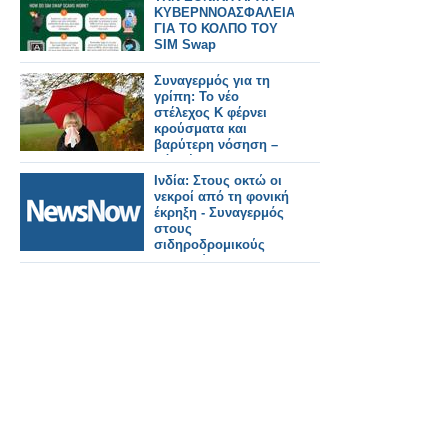
ΚΥΒΕΡΝΝΟΑΣΦΑΛΕΙΑΣ
ΓΙΑ ΤΟ ΚΟΛΠΟ ΤΟΥ
SIM Swap
Συναγερμός για τη
γρίπη: Το νέο
στέλεχος Κ φέρνει
κρούσματα και
βαρύτερη νόσηση –
Πότε έρχεται στην
Ελλάδα
Ινδία: Στους οκτώ οι
νεκροί από τη φονική
έκρηξη - Συναγερμός
στους
σιδηροδρομικούς
σταθμούς