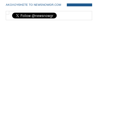
ΑΚΟΛΟΥΘΗΣΤΕ ΤΟ NEWSNOWGR.COM