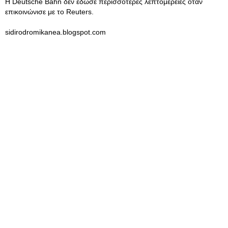
Η Deutsche Bahn δεν έδωσε περισσότερες λεπτομέρειες όταν
επικοινώνισε με το Reuters.
sidirodromikanea.blogspot.com