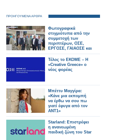
ΠΡΟΗΓΟΥΜΕΝΑ ΑΡΘΡΑ
Φωτογραφικά
στιγμιότυπα από την
συμμετοχή των
περιπτέρων, ΟΣΕ,
ΕΡΓΟΣΕ, ΓΑΙΑΟΣΕ και
ΟΣΕΘ στην 88η
Διεθνή Έκθεση
Τέλος το EΚΟΜΕ – Η
Θεσσαλονίκης
«Creative Greece» ο
νέος φορέας
Μπέττυ Μαγγίρα:
«Κάνε μια εκπομπή
να έρθω να σου πω
γιατί έφυγα από τον
ΑΝΤ1»
Starland: Επιστρέφει
η ανανεωμένη
παιδική ζώνη του Star