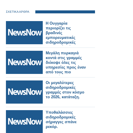
ΣΧΕΤΙΚΑ ΑΡΘΡΑ
Η Ουγγαρία
περιορίζει τις
βραδινές
εμπορευματικές
σιδηροδρομικές
μεταφορές λόγω
καύσωνα.
Μεγάλη πυρκαγιά
κοντά στις γραμμές
διέκοψε όλες τις
υπηρεσίες προς έναν
από τους πιο
πολυσύχναστους
σιδηροδρομικούς
Οι μεγαλύτερες
σταθμούς του
σιδηροδρομικές
Λονδίνου.
γραμμές στον κόσμο
το 2026, κατάταξη.
Υποθαλάσσιες
σιδηροδρομικές
σήραγγες σπάνε
ρεκόρ.