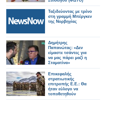
Συλλόγου (ΦΩΤΟ)
Ταξιδεύοντας με τρένο
στη γραμμή Μπέργκεν
της Νορβηγίας
Δημήτρης
Παπανώτας: «Δεν
είμαστε τσάντες για
να μας πάρει μαζί η
Σταματίνα»
Επικεφαλής
στρατιωτικής
επιτροπής Ε.Ε.: Θα
ήταν εύλογο να
τοποθετηθούν
Ευρωπαίοι
στρατιώτες στη
Γροιλανδία..