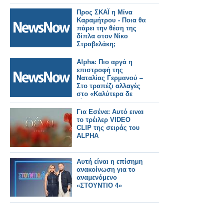
Προς ΣΚΑΪ η Μίνα
Καραμήτρου - Ποια θα
πάρει την θέση της
δίπλα στον Νίκο
Στραβελάκη;
Alpha: Πιο αργά η
επιστροφή της
Ναταλίας Γερμανού –
Στο τραπέζι αλλαγές
στο «Καλύτερα δε
γίνεται»
Για Εσένα: Αυτό ειναι
το τρέιλερ VIDEO
CLIP της σειράς του
ALPHA
Αυτή είναι η επίσημη
ανακοίνωση για το
αναμενόμενο
«ΣΤΟΥΝΤΙΟ 4»