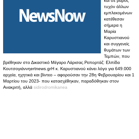
και σε βάρος
τυχόν άλλων
εμπλεκομένων
κατέθεσαν
σήμερα η
Μαρία
Καρυστιανού
και συγγενείς
θυμάτων των
Τεμπών, που
βρέθηκαν στο Δικαστικό Μέγαρο Λάρισας.Ρεπορτάζ: Ελπίδα
Κουτσογιάννηertnews.grΗ κ. Καρυστιανού κάνει λόγο για 649.000
αρχεία, ηχητικά και βίντεο – αφορούσαν την 28η Φεβρουαρίου και 1
Μαρτίου του 2023- που κατασχέθηκαν, παραδόθηκαν στον
Ανακριτή, αλλά
sidirodromikanea