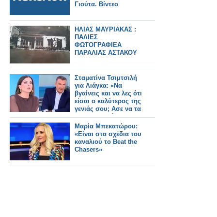
Γιούτα. Βίντεο
ΗΛΙΑΣ ΜΑΥΡΙΑΚΑΣ :
ΠΑΛΙΕΣ
ΦΩΤΟΓΡΑΦΙΕΑ
ΠΑΡΑΛΙΑΣ ΑΣΤΑΚΟΥ
Σταματίνα Τσιμτσιλή
για Λιάγκα: «Να
βγαίνεις και να λες ότι
είσαι ο καλύτερος της
γενιάς σου; Ασε να τα
πει ο σταθμός για
σένα»
Μαρία Μπεκατώρου:
«Είναι στα σχέδια του
καναλιού το Beat the
Chasers»