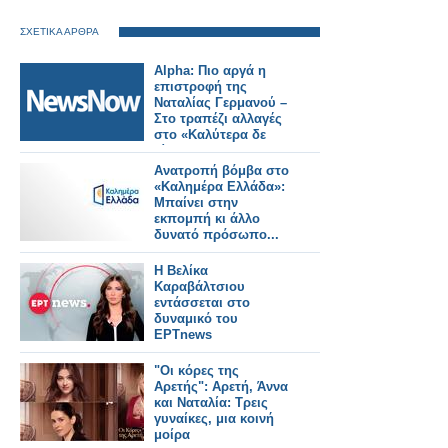
ΣΧΕΤΙΚΑ ΑΡΘΡΑ
Alpha: Πιο αργά η
επιστροφή της
Ναταλίας Γερμανού –
Στο τραπέζι αλλαγές
στο «Καλύτερα δε
γίνεται»
Ανατροπή βόμβα στο
«Καλημέρα Ελλάδα»:
Μπαίνει στην
εκπομπή κι άλλο
δυνατό πρόσωπο...
Η Βελίκα
Καραβάλτσιου
εντάσσεται στο
δυναμικό του
ΕΡΤnews
"Οι κόρες της
Αρετής": Αρετή, Άννα
και Ναταλία: Τρεις
γυναίκες, μια κοινή
μοίρα