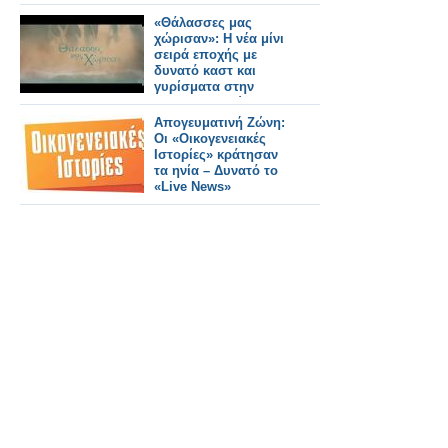
«Θάλασσες μας
χώρισαν»: Η νέα μίνι
σειρά εποχής με
δυνατό καστ και
γυρίσματα στην
Κωνσταντινούπολη -
Δείτε το τρέιλερ
Απογευματινή Ζώνη:
Οι «Οικογενειακές
Ιστορίες» κράτησαν
τα ηνία – Δυνατό το
«Live News»