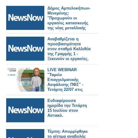
Δήμος Αμπελοκήπων-
Μενεμένης:
"Προχωρούν οι
εργασίες κατασκευής
της νέας μεταλλικής
πεζογέφυρας στην
οδό Καλλιθέας"
Αναβαθμίζεται η
προσβασιμότητα
στον σταθμό Καλλιθέα
της Γραμμής 1 -
Ξεκινούν οι εργασίες.
LIVE WEBINAR
"Ταμείο
Επαγγελματικής
Ασφάλισης ΠΦΣ" -
Τετάρτη 22/07 στις
17:00
Ενδιαφέρουσα
ημερίδα την Τετάρτη
15 Ιουλίου στον
Αστακό.
Τέμπη: Απορρίφθηκε
το αίτημα αναβολής