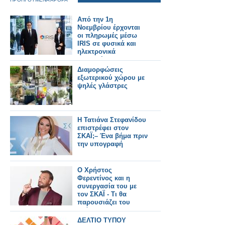
Από την 1η
Νοεμβρίου έρχονται
οι πληρωμές μέσω
IRIS σε φυσικά και
ηλεκτρονικά
καταστήματα
Διαμορφώσεις
εξωτερικού χώρου με
ψηλές γλάστρες
Η Τατιάνα Στεφανίδου
επιστρέφει στον
ΣΚΑΪ;– Ένα βήμα πριν
την υπογραφή
Ο Χρήστος
Φερεντίνος και η
συνεργασία του με
τον ΣΚΑΪ - Τι θα
παρουσιάζει του
χρόνου;
ΔΕΛΤΙΟ ΤΥΠΟΥ