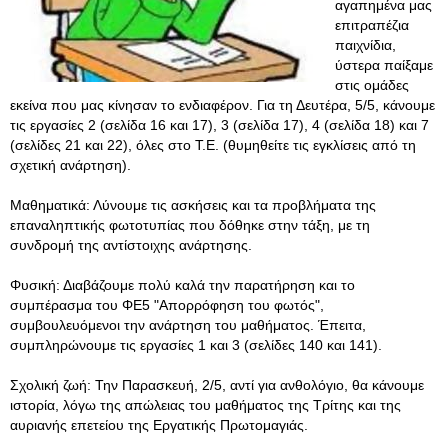
αγαπημένα μας
επιτραπέζια
παιχνίδια,
ύστερα παίξαμε
στις ομάδες
εκείνα που μας κίνησαν το ενδιαφέρον. Για τη Δευτέρα, 5/5, κάνουμε
τις εργασίες 2 (σελίδα 16 και 17), 3 (σελίδα 17), 4 (σελίδα 18) και 7
(σελίδες 21 και 22), όλες στο Τ.Ε. (θυμηθείτε τις εγκλίσεις από τη
σχετική ανάρτηση).
Μαθηματικά: Λύνουμε τις ασκήσεις και τα προβλήματα της
επαναληπτικής φωτοτυπίας που δόθηκε στην τάξη, με τη
συνδρομή της αντίστοιχης ανάρτησης.
Φυσική: Διαβάζουμε πολύ καλά την παρατήρηση και το
συμπέρασμα του ΦΕ5 "Απορρόφηση του φωτός",
συμβουλευόμενοι την ανάρτηση του μαθήματος. Έπειτα,
συμπληρώνουμε τις εργασίες 1 και 3 (σελίδες 140 και 141).
Σχολική ζωή: Την Παρασκευή, 2/5, αντί για ανθολόγιο, θα κάνουμε
ιστορία, λόγω της απώλειας του μαθήματος της Τρίτης και της
αυριανής επετείου της Εργατικής Πρωτομαγιάς.