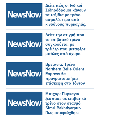
Δείτε πώς οι Ινδικοί
Σιδηρόδρομοι κάνουν
τα ταξίδια με τρένο
ασφαλέστερα από
κινδύνους πυρκαγιάς.
Δείτε την στιγμή που
το επιβατικό τρένο
συγκρούεται με
τρέιλερ που μεταφέρει
μπάλες από άχυρο.
Βρετανία: Τρένο
Northern Belle Orient
Express θα
πραγματοποιήσει
επίσκεψη στο Τόντον
της Κορνουάλης.
Μπιχάρ: Πυρκαγιά
ξέσπασε σε επιβατικό
τρένο στον σταθμό
Simri Bakhtiyarpur-
Πως αποφεύχθηκε
τραγωδία.