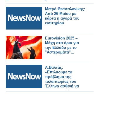
σιδηροδρομικό
δίκτυο προειδοποιεί
Μετρό Θεσσαλονίκης:
η SNCF
Από 26 Μαΐου με
κάρτα η αγορά του
εισιτηρίου
Eurovision 2025 –
Μάχη στα όρια για
την Ελλάδα με το
"Αστερομάτα"...
Α.Βαλτάς:
«Επιλύουμε το
πρόβλημα της
ταλαιπωρίας του
Έλληνα ασθενή να
προμηθευθεί τα ΦΥΚ,
με την διάθεσή τους
από τα φαρμακεία
μας – Διαφωνούμε με
τη διανομή φαρμάκων
κατ΄ οίκον»