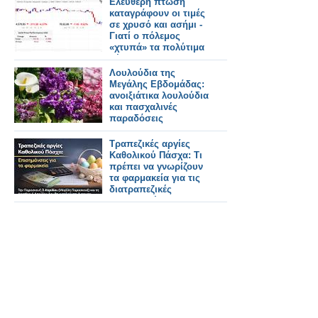
Eλεύθερη πτώση
καταγράφουν οι τιμές
σε χρυσό και ασήμι -
Γιατί ο πόλεμος
«χτυπά» τα πολύτιμα
μέταλλα
Λουλούδια της
Μεγάλης Εβδομάδας:
ανοιξιάτικα λουλούδια
και πασχαλινές
παραδόσεις
Τραπεζικές αργίες
Καθολικού Πάσχα: Τι
πρέπει να γνωρίζουν
τα φαρμακεία για τις
διατραπεζικές
συναλλαγές