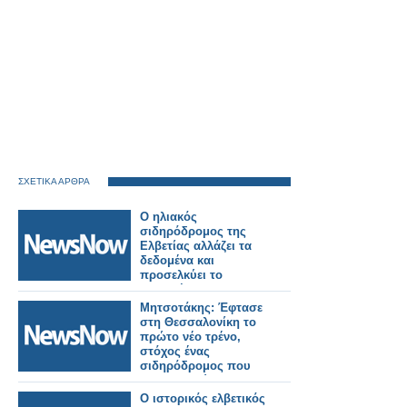
ΣΧΕΤΙΚΑ ΑΡΘΡΑ
Ο ηλιακός
σιδηρόδρομος της
Ελβετίας αλλάζει τα
δεδομένα και
προσελκύει το
ενδιαφέρον της
Ιταλίας και όχι μόνο.
Μητσοτάκης: Έφτασε
στη Θεσσαλονίκη το
πρώτο νέο τρένο,
στόχος ένας
σιδηρόδρομος που
θα εμπιστεύονται οι
πολίτες.
Ο ιστορικός ελβετικός