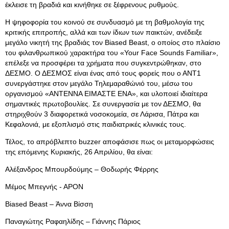
έκλεισε τη βραδιά και κινήθηκε σε ξέφρενους ρυθμούς.
Η ψηφοφορία του κοινού σε συνδυασμό με τη βαθμολογία της
κριτικής επιτροπής, αλλά και των ίδιων των παικτών, ανέδειξε
μεγάλο νικητή της βραδιάς τον Biased Beast, ο οποίος στο πλαίσιο
του φιλανθρωπικού χαρακτήρα του «Your Face Sounds Familiar»,
επέλεξε να προσφέρει τα χρήματα που συγκεντρώθηκαν, στο
ΔΕΣΜΟ. Ο ΔΕΣΜΟΣ είναι ένας από τους φορείς που ο ΑΝΤ1
συνεργάστηκε στον μεγάλο Τηλεμαραθώνιό του, μέσω του
οργανισμού «ΑΝΤΕΝΝΑ ΕΙΜΑΣΤΕ ΕΝΑ», και υλοποιεί ιδιαίτερα
σημαντικές πρωτοβουλίες. Σε συνεργασία με τον ΔΕΣΜΟ, θα
στηριχθούν 3 διαφορετικά νοσοκομεία, σε Λάρισα, Πάτρα και
Κεφαλονιά, με εξοπλισμό στις παιδιατρικές κλινικές τους.
Τέλος, το απρόβλεπτο buzzer αποφάσισε πως οι μεταμορφώσεις
της επόμενης Κυριακής, 26 Απριλίου, θα είναι:
Αλέξανδρος Μπουρδούμης – Θοδωρής Φέρρης
Μέμος Μπεγνής - ΑΡΟΝ
Biased Beast – Άννα Βίσση
Παναγιώτης Ραφαηλίδης – Γιάννης Πάριος