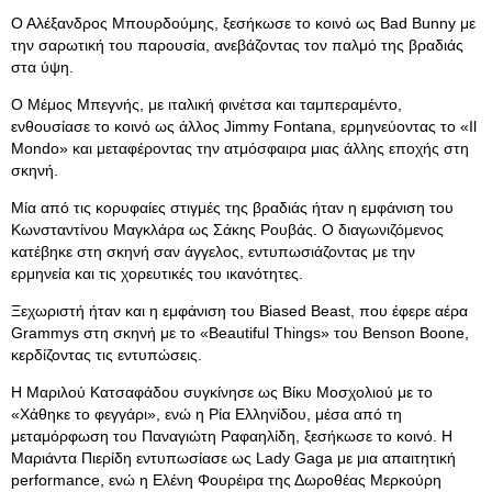
Ο Αλέξανδρος Μπουρδούμης, ξεσήκωσε το κοινό ως Bad Bunny με
την σαρωτική του παρουσία, ανεβάζοντας τον παλμό της βραδιάς
στα ύψη.
Ο Μέμος Μπεγνής, με ιταλική φινέτσα και ταμπεραμέντο,
ενθουσίασε το κοινό ως άλλος Jimmy Fontana, ερμηνεύοντας το «Il
Mondo» και μεταφέροντας την ατμόσφαιρα μιας άλλης εποχής στη
σκηνή.
Μία από τις κορυφαίες στιγμές της βραδιάς ήταν η εμφάνιση του
Κωνσταντίνου Μαγκλάρα ως Σάκης Ρουβάς. Ο διαγωνιζόμενος
κατέβηκε στη σκηνή σαν άγγελος, εντυπωσιάζοντας με την
ερμηνεία και τις χορευτικές του ικανότητες.
Ξεχωριστή ήταν και η εμφάνιση του Biased Beast, που έφερε αέρα
Grammys στη σκηνή με το «Beautiful Things» του Benson Boone,
κερδίζοντας τις εντυπώσεις.
Η Μαριλού Κατσαφάδου συγκίνησε ως Βίκυ Μοσχολιού με το
«Χάθηκε το φεγγάρι», ενώ η Ρία Ελληνίδου, μέσα από τη
μεταμόρφωση του Παναγιώτη Ραφαηλίδη, ξεσήκωσε το κοινό. Η
Μαριάντα Πιερίδη εντυπωσίασε ως Lady Gaga με μια απαιτητική
performance, ενώ η Ελένη Φουρέιρα της Δωροθέας Μερκούρη