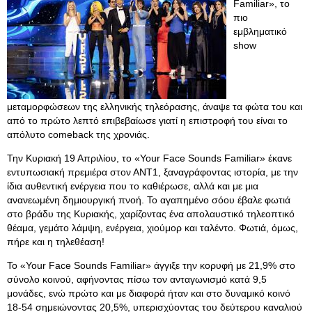
Familiar», το
πιο
εμβληματικό
show
μεταμορφώσεων της ελληνικής τηλεόρασης, άναψε τα φώτα του και
από το πρώτο λεπτό επιβεβαίωσε γιατί η επιστροφή του είναι το
απόλυτο comeback της χρονιάς.
Την Κυριακή 19 Απριλίου, το «Your Face Sounds Familiar» έκανε
εντυπωσιακή πρεμιέρα στον ΑΝΤ1, ξαναγράφοντας ιστορία, με την
ίδια αυθεντική ενέργεια που το καθιέρωσε, αλλά και με μια
ανανεωμένη δημιουργική πνοή. Το αγαπημένο σόου έβαλε φωτιά
στο βράδυ της Κυριακής, χαρίζοντας ένα απολαυστικό τηλεοπτικό
θέαμα, γεμάτο λάμψη, ενέργεια, χιούμορ και ταλέντο. Φωτιά, όμως,
πήρε και η τηλεθέαση!
Το «Your Face Sounds Familiar» άγγιξε την κορυφή με 21,9% στο
σύνολο κοινού, αφήνοντας πίσω τον ανταγωνισμό κατά 9,5
μονάδες, ενώ πρώτο και με διαφορά ήταν και στο δυναμικό κοινό
18-54 σημειώνοντας 20,5%, υπερισχύοντας του δεύτερου καναλιού