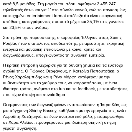
κατά 8,5 μονάδες. Στη μαγεία του σόου, αφέθηκαν 2.455.247
τηλεθεατές έστω και για 1’ στο σύνολο κοινού, ενώ το παγκοσμίως
επιτυχημένο entertainment format απέδειξε ότι είναι οικογενειακή
υπόθεση, καταγράφοντας ποσοστό μέχρι και 35,1% στις γυναίκες
και 23,5% στους άνδρες.
Στο τιμόνι της παρουσίασης, ο κορυφαίος Έλληνας σταρ, Σάκης
Ρουβάς ήταν ο απόλυτος οικοδεσπότης, με αμεσότητα, εκρηκτική
ενέργεια και μοναδική επικοινωνία με κοινό, κριτές και
διαγωνιζόμενους, απογειώνοντας τη συνολική εμπειρία.
Η κριτική επιτροπή ξεχώρισε για τη δυνατή χημεία και τα εύστοχα
σχόλιά της. Ο Γιώργος Θεοφάνους, η Κατερίνα Παπουτσάκη, ο
Ρένος Χαραλαμπίδης και η Ρένα Μόρφη κατάφεραν με την
αυθεντικότητα και το χιούμορ τους να ισορροπήσουν, με έναν
ιδιαίτερο τρόπο, ανάμεσα στο fun και το feedback, με τοποθετήσεις
που είχαν άποψη και συναίσθημα.
Οι εμφανίσεις των διαγωνιζομένων εντυπωσίασαν: η Ίντρα Κέιν, ως
μια σύγχρονη Shirley Bassey, καθήλωσε με την ερμηνεία της, ενώ η
Αφροδίτη Χατζημηνά, σε έναν ανατρεπτικό ρόλο, μεταμορφώθηκε
σε Χάρις Αλεξίου, προσφέροντας μια ιδιαίτερη σκηνική στιγμή
γεμάτη συγκίνηση.