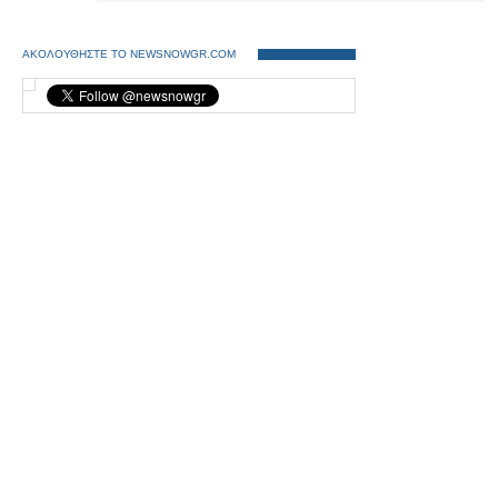
ΑΚΟΛΟΥΘΗΣΤΕ ΤΟ NEWSNOWGR.COM