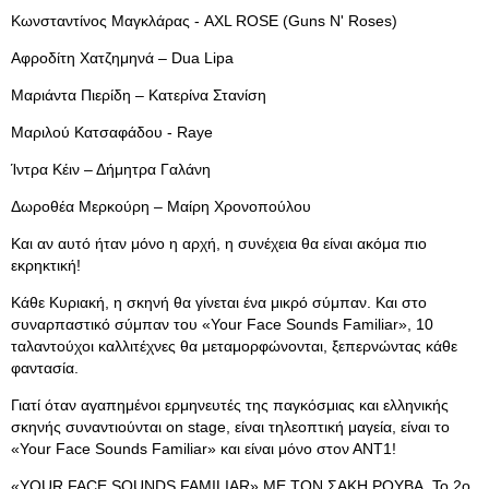
Κωνσταντίνος Μαγκλάρας - AXL ROSE (Guns N' Roses)
Αφροδίτη Χατζημηνά – Dua Lipa
Μαριάντα Πιερίδη – Κατερίνα Στανίση
Μαριλού Κατσαφάδου - Raye
Ίντρα Κέιν – Δήμητρα Γαλάνη
Δωροθέα Μερκούρη – Μαίρη Χρονοπούλου
Και αν αυτό ήταν μόνο η αρχή, η συνέχεια θα είναι ακόμα πιο
εκρηκτική!
Κάθε Κυριακή, η σκηνή θα γίνεται ένα μικρό σύμπαν. Και στο
συναρπαστικό σύμπαν του «Your Face Sounds Familiar», 10
ταλαντούχοι καλλιτέχνες θα μεταμορφώνονται, ξεπερνώντας κάθε
φαντασία.
Γιατί όταν αγαπημένοι ερμηνευτές της παγκόσμιας και ελληνικής
σκηνής συναντιούνται on stage, είναι τηλεοπτική μαγεία, είναι το
«Your Face Sounds Familiar» και είναι μόνο στον ΑΝΤ1!
«YOUR FACE SOUNDS FAMILIAR» ΜΕ ΤΟΝ ΣΑΚΗ ΡΟΥΒΑ. Το 2ο