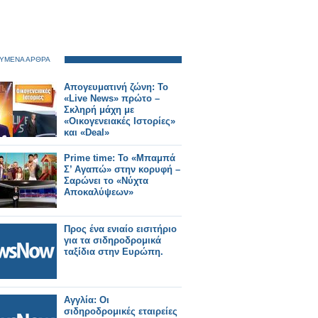
ΥΜΕΝΑ ΑΡΘΡΑ
Απογευματινή ζώνη: Το
«Live News» πρώτο –
Σκληρή μάχη με
«Οικογενειακές Ιστορίες»
και «Deal»
Prime time: Το «Μπαμπά
Σ’ Αγαπώ» στην κορυφή –
Σαρώνει το «Νύχτα
Αποκαλύψεων»
Προς ένα ενιαίο εισιτήριο
για τα σιδηροδρομικά
ταξίδια στην Ευρώπη.
Αγγλία: Οι
σιδηροδρομικές εταιρείες