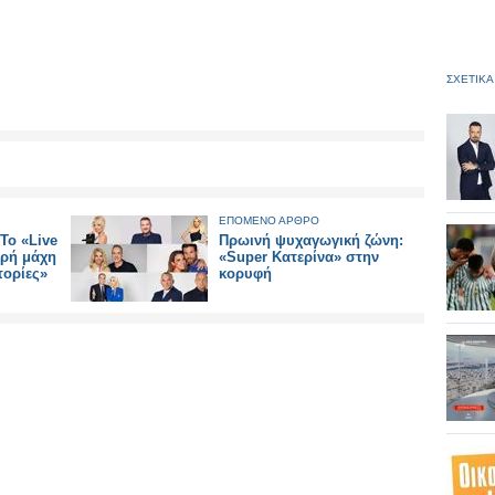
ΣΧΕΤΙΚΑ
ΕΠΟΜΕΝΟ ΑΡΘΡΟ
Το «Live
Πρωινή ψυχαγωγική ζώνη:
ρή μάχη
«Super Κατερίνα» στην
τορίες»
κορυφή