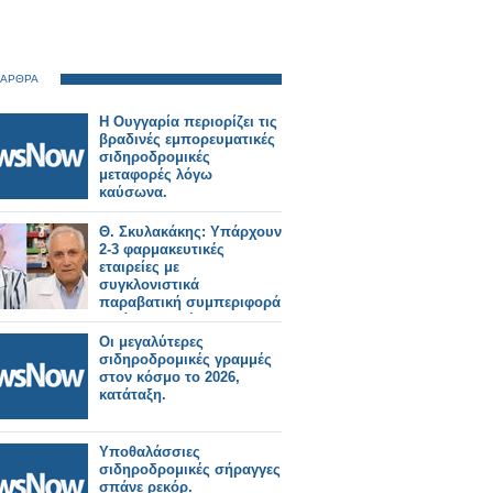
 ΑΡΘΡΑ
Η Ουγγαρία περιορίζει τις
βραδινές εμπορευματικές
σιδηροδρομικές
μεταφορές λόγω
καύσωνα.
Θ. Σκυλακάκης: Υπάρχουν
2-3 φαρμακευτικές
εταιρείες με
συγκλονιστικά
παραβατική συμπεριφορά
– Κάποια πρέπει να
τιμωρηθεί
Οι μεγαλύτερες
σιδηροδρομικές γραμμές
στον κόσμο το 2026,
κατάταξη.
Υποθαλάσσιες
σιδηροδρομικές σήραγγες
σπάνε ρεκόρ.