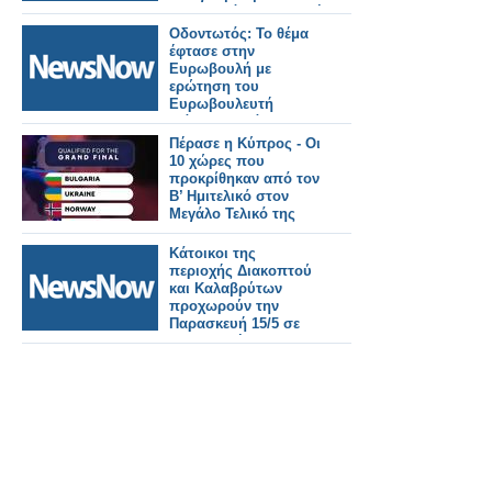
Οδοντωτό – Επιστολή
στο ΤΕΕ που
Οδοντωτός: Το θέμα
καθυστερεί τη μελέτη.
έφτασε στην
Ευρωβουλή με
ερώτηση του
Ευρωβουλευτή
Γιάννη Μανιάτη.
Πέρασε η Κύπρος - Οι
10 χώρες που
προκρίθηκαν από τον
Β’ Ημιτελικό στον
Μεγάλο Τελικό της
Eurovision 2026!
Κάτοικοι της
περιοχής Διακοπτού
και Καλαβρύτων
προχωρούν την
Παρασκευή 15/5 σε
συλλαλητήριο για τον
Οδοντωτό
σιδηρόδρομο.