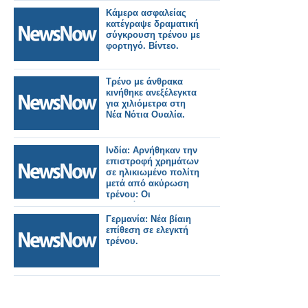
Κάμερα ασφαλείας
κατέγραψε δραματική
σύγκρουση τρένου με
φορτηγό. Βίντεο.
Τρένο με άνθρακα
κινήθηκε ανεξέλεγκτα
για χιλιόμετρα στη
Νέα Νότια Ουαλία.
Ινδία: Αρνήθηκαν την
επιστροφή χρημάτων
σε ηλικιωμένο πολίτη
μετά από ακύρωση
τρένου: Οι
σιδηρόδρομοι
διατάχθηκαν να
Γερμανία: Νέα βίαιη
καταβάλουν
επίθεση σε ελεγκτή
αποζημίωση 25.000
τρένου.
Ρουπίες.