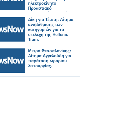
ηλεκτροκίνητο
Προαστιακό
Θεσσαλονίκη–Πλατύ–
Έδεσσα.
Δίκη για Τέμπη: Αίτημα
αναβάθμισης των
κατηγοριών για τα
στελέχη της Hellenic
Train.
Μετρό Θεσσαλονίκης:
Αίτημα Αγγελούδη για
παράταση ωραρίου
λειτουργίας.