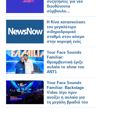
συζητήσεις για νέο
διευθύνοντα
σύμβουλο...
Η Κίνα κατασκεύασε
τον μεγαλύτερο
σιδηροδρομικό
σταθμό στον κόσμο
στην κορυφή ενός
βουνού σε μόλις 38
μήνες!
Your Face Sounds
Familiar:
Θριαμβευτικά έριξε
αυλαία το show του
ΑΝΤ1
Your Face Sounds
Familiar: Backstage
Video λίγο πριν
ανοίξει η αυλαία για
τη μεγάλη βραδιά του
Τελικού