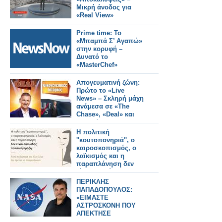
Μικρή άνοδος για
«Real View»
Prime time: Το
«Μπαμπά Σ’ Αγαπώ»
στην κορυφή –
Δυνατό το
«MasterChef»
Απογευματινή ζώνη:
Πρώτο το «Live
News» – Σκληρή μάχη
ανάμεσα σε «The
Chase», «Deal» και
«Τροχό»
Η πολιτική
''κουτοπονηριά'', ο
καιροσκοπισμός, ο
λαϊκισμός και η
παραπλάνηση δεν
είναι ουσιώδης
πολιτική πράξη. Αυτά
ΠΕΡΙΚΛΗΣ
τα ζήσαμε και όλοι
ΠΑΠΑΔΟΠΟΥΛΟΣ:
λέμε ότι πρέπει να
«ΕΙΜΑΣΤΕ
σταματήσουν.
ΑΣΤΡΟΣΚΟΝΗ ΠΟΥ
ΑΠΕΚΤΗΣΕ
ΣΥΝΕΙΔΗΣΗ» – Ο