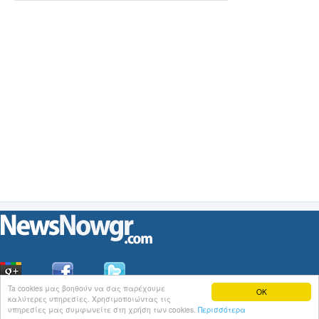
ΗΓΕΤΗΣ ΤΗΣ NASA
ΠΙΣΩ ΑΠΟ ΤΟ Artemis
II
Ta cookies μας βοηθούν να σας παρέχουμε
OK
καλύτερες υπηρεσίες. Χρησιμοποιώντας τις
Οι
Ειδήσεις
του NewsNowgr.com στο
iNews
υπηρεσίες μας συμφωνείτε στη χρήση των cookies.
Περισσότερα
Σχετικά με το NewsNowgr.com | Αποποίηση Ευθυνών | Διαγραφή ή Τροποποίηση Άρθρων | 