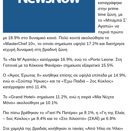
καταγράφηκε
στην prime
time ζώνη, με
το «Μπαμπά Σ’
Αγαπώ» να
περνά πρώτο
με 18.9% στο δυναμικό κοινό. Πολύ κοντά ακολούθησε το
«MasterChef 10», το οποίο σημείωσε υψηλό 17.2% και διατήρησε
ισχυρή δυναμική στη βραδινή ζώνη.
Το «Να Μ’ Αγαπάς» κατέγραψε 16.9%, ενώ το «Porto Leone: Στη
Γειτονιά με τα Κόκκινα Φανάρια» σημείωσε εξαιρετικό 15.5%.
Ο «Άγιος Έρωτας II» κινήθηκε επίσης σε υψηλά επίπεδα με 14.9%,
ενώ οι «Σούπερ Ήρωες» και τα «Έχω Παιδιά – 2ος Κύκλος»
κατέγραψαν από 11.4%.
Το «Grand Hotel» σημείωσε 11.2%, ενώ η σειρά «Μία Νύχτα
Μόνο» ακολούθησε με 10.1%.
Πιο πίσω βρέθηκαν το «Γιατί Ρε Πατέρα» με 8.1%, η «Γη της Ελιάς
– 5ος Κύκλος» με 8.4% και το «Στο Χιλιοστό» (ΣΚΑΪ) με 6.8%.
Στα χαμηλά της βραδιάς κινήθηκαν οι ταινίες «Από Ήλιο σε Ήλιο»