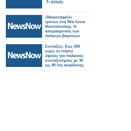
-Τι άλλαξε.
«Νεκροταφείο»
τρένων στη Νέα Ιώνια
Θεσσαλονίκης: Η
απομάκρυνση των
παλαιών βαγονιών
είναι χρόνιο αίτημα
των κατοίκων.
Συντάξεις: Εως 600
ευρώ το ετήσιο
όφελος για παλαιούς
συνταξιούχους με 36
ως 40 έτη ασφάλισης
[πίνακες]