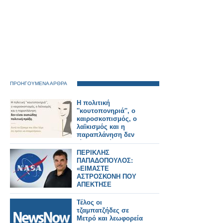
ΠΡΟΗΓΟΥΜΕΝΑ ΑΡΘΡΑ
Η πολιτική
''κουτοπονηριά'', ο
καιροσκοπισμός, ο
λαϊκισμός και η
παραπλάνηση δεν
είναι ουσιώδης
πολιτική πράξη. Αυτά
ΠΕΡΙΚΛΗΣ
τα ζήσαμε και όλοι
ΠΑΠΑΔΟΠΟΥΛΟΣ:
λέμε ότι πρέπει να
«ΕΙΜΑΣΤΕ
σταματήσουν.
ΑΣΤΡΟΣΚΟΝΗ ΠΟΥ
ΑΠΕΚΤΗΣΕ
ΣΥΝΕΙΔΗΣΗ» – Ο
ΗΓΕΤΗΣ ΤΗΣ NASA
Τέλος οι
ΠΙΣΩ ΑΠΟ ΤΟ Artemis
τζαμπατζήδες σε
II
Μετρό και λεωφορεία