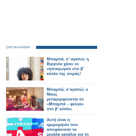
ΣΧΕΤΙΚΑ ΑΡΘΡΑ
Μπαμπά, σ’ αγαπώ: η
Βιργινία χάνει το
νηπιαγωγείο στο β’
κύκλο της σειράς!
Μπαμπά, σ’αγαπώ: ο
Νίκος
μεταμορφώνεται σε
«Μπαμπά – φεύγα»
στο β’ κύκλο;
Αυτή είναι η
ημερομηνία που
αποφάσισαν τα
μεγάλα κανάλια για τη