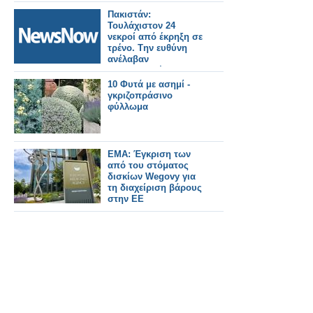
laptops
Πακιστάν:
Τουλάχιστον 24
νεκροί από έκρηξη σε
τρένο. Tην ευθύνη
ανέλαβαν
αυτονομιστές
μαχητές.
10 Φυτά με ασημί -
γκριζοπράσινο
φύλλωμα
EMA: Έγκριση των
από του στόματος
δισκίων Wegovy για
τη διαχείριση βάρους
στην ΕΕ