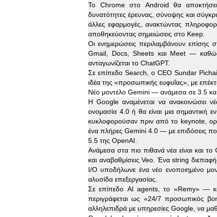
Το Chrome στο Android θα αποκτήσει
δυνατότητες έρευνας, σύνοψης και σύγκρισ
άλλες εφαρμογές, ανακτώντας πληροφορί
αποθηκεύοντας σημειώσεις στο Keep.
Οι ενημερώσεις περιλαμβάνουν επίσης 
Gmail, Docs, Sheets και Meet — καθώ
ανταγωνίζεται το ChatGPT.
Σε επίπεδο Search, ο CEO Sundar Pichai 
ιδέα της «προσωπικής ευφυΐας», με επέκτ
Νέο μοντέλο Gemini — ανάμεσα σε 3.5 και
Η Google αναμένεται να ανακοινώσει νέ
ονομασία 4.0 ή θα είναι μια σημαντική 
κυκλοφορούσαν πριν από το keynote, ορι
ένα πλήρες Gemini 4.0 — με επιδόσεις πο
5.5 της OpenAI.
Ανάμεσα στα πιο πιθανά νέα είναι και το
και αναβαθμίσεις Veo. Ένα string διεπα
I/O υποδήλωνε ένα νέο ενοποιημένο μοντέ
αλυσίδα επεξεργασίας.
Σε επίπεδο AI agents, το «Remy» — κ
περιγράφεται ως «24/7 προσωπικός βοηθ
αλληλεπιδρά με υπηρεσίες Google, να μαθ