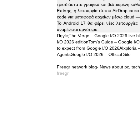
τρισδιάστατα γραφικά και βελτιωμένη κα
Επίσης, η λειτουργία τύπου AirDrop επεκτ
code για μεταφορά αρχείων μέσω cloud —
Το Android 17 θα φέρει νέες λειτουργίε
αναμένεται αργότερα.
ΠηγέςThe Verge – Google I/O 2026 live b
I/O 2026 editionTom's Guide – Google I/O
to expect from Google I/O 2026AIxploria 
AgentsGoogle I/O 2026 – Official Site
Freegr network blog- News about pc, tech
freegr