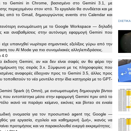
 το Gemini in Chrome, βασισμένο στο Gemini 3.1, με
ης περιεχομένου στον ιστό. Το εργαλείο θα συνδέεται και με
ες από το Gmail, δημιουργώντας events στο Calendar και
ΣΧΕΤΙΚΑ
στενότερη ενσωμάτωση με το Google Workspace — δηλαδή
ς και αναβαθμίσεις στην αυτόνομη εφαρμογή Gemini που
είχε υπαινιχθεί νωρίτερα σημαντικές εξελίξεις γύρω από την
αση του AI Mode για πιο συνομιλιακές αλληλεπιδράσεις.
 4.0
α έκδοση Gemini, αν και δεν είναι σαφές αν θα φέρει την
ενημέρωση της σειράς 3.x. Σύμφωνα με τις πληροφορίες που
σμένες αναφορές έδειχναν προς το Gemini 3.5, άλλες προς
υ τοποθετούν το νέο μοντέλο στην ίδια κατηγορία με το GPT-
 Gemini Spark (ή Omni), με ενσωματωμένη δημιουργία βίντεο
φής που εντοπίστηκε μέσα στην εφαρμογή Gemini πριν από το
λο ικανό να παράγει κείμενο, εικόνες και βίντεο σε ενιαία
ωδική ονομασία για τον προσωπικό agent της Google —
ός για εργασία, σχολείο και καθημερινή ζωή», ικανός να
αίνει προτιμήσεις και να παρακολουθεί ενεργά εκκρεμότητες.