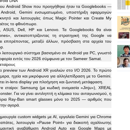
droid DNA
 του Android Show που προηγήθηκε ήταν τα Googlebooks —
 Android, Gemini ενσωματωμένο, υποστήριξη εφαρμογών
ινητό και λειτουργίες όπως Magic Pointer και Create My
φέτος το φθινόπωρο.
, ASUS, Dell, HP και Lenovo. Τα Googlebooks θα είναι
es», αντικατοπτρίζοντας τη στρατηγική της Google να
ι επιτρέποντας, μεταξύ άλλων, πρόσβαση στα αρχεία του
op.
ο λειτουργικό σύστημα βασισμένο σε Android για PC, γνωστό
λοφορία εντός του 2026 σύμφωνα με τον Sameer Samat.
εταίρους
ι preview των Android XR γυαλιών στο I/O 2026. Το πρώτο
άμερα, ηχεία και μικρόφωνα για αλληλεπίδραση με το Gemini.
ει in-lens display για πλοήγηση και ζωντανή μετάφραση.
re εταίροι: Samsung (με κωδική ονομασία «Jinju»), XREAL
onster. Για να γίνει αντιληπτή η κλίμακα του ανταγωνισμού, η
ρια Ray-Ban smart glasses μόνο το 2025 — αριθμός που
στην αγορά.
μιουργία custom widgets με AI, εργαλεία Gemini για Chrome
απάτες, λειτουργία «Pause Point» για διακοπή αχαλίνωτης
ημαντική αναβάθμιση Android Auto και Google Maps με