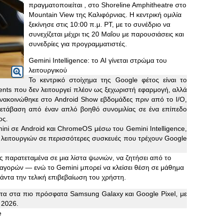
πραγματοποιείται , στο Shoreline Amphitheatre στο
Mountain View της Καλιφόρνιας. Η κεντρική ομιλία
ξεκίνησε στις 10:00 π.μ. PT, με το συνέδριο να
συνεχίζεται μέχρι τις 20 Μαΐου με παρουσιάσεις και
συνεδρίες για προγραμματιστές.
Gemini Intelligence: το AI γίνεται στρώμα του
λειτουργικού
Το κεντρικό στοίχημα της Google φέτος είναι το
ents που δεν λειτουργεί πλέον ως ξεχωριστή εφαρμογή, αλλά
νακοινώθηκε στο Android Show εβδομάδες πριν από το I/O,
 μετάβαση από έναν απλό βοηθό συνομιλίας σε ένα επίπεδο
ος.
ni σε Android και ChromeOS μέσω του Gemini Intelligence,
 λειτουργιών σε περισσότερες συσκευές που τρέχουν Google
ς παρατεταμένα σε μια λίστα ψωνιών, να ζητήσει από το
 αγορών — ενώ το Gemini μπορεί να κλείσει θέση σε μάθημα
ντα την τελική επιβεβαίωση του χρήστη.
ώτα στα πιο πρόσφατα Samsung Galaxy και Google Pixel, με
 2026.
e