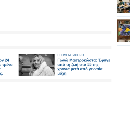
ΕΠΟΜΕΝΟ ΑΡΘΡΟ
ον 24
Γωγώ Μαστροκώστα: Έφυγε
ε τρένο.
από τη ζωή στα 55 της
ν
χρόνια μετά από γενναία
ς.
μάχη