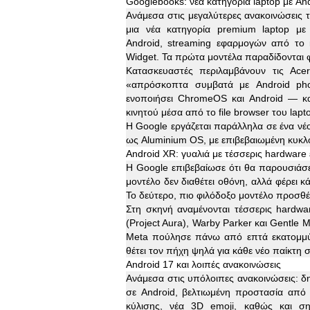
Googlebooks: νέα κατηγορία laptop με An
Ανάμεσα στις μεγαλύτερες ανακοινώσεις
μια νέα κατηγορία premium laptop με
Android, streaming εφαρμογών από το κ
Widget. Τα πρώτα μοντέλα παραδίδονται 
Κατασκευαστές περιλαμβάνουν τις Acer
«απρόσκοπτα συμβατά με Android phon
ενοποιήσει ChromeOS και Android — κα
κινητού μέσα από το file browser του lapt
Η Google εργάζεται παράλληλα σε ένα νέ
ως Aluminium OS, με επιβεβαιωμένη κυκ
Android XR: γυαλιά με τέσσερις hardware 
Η Google επιβεβαίωσε ότι θα παρουσιάσε
μοντέλο δεν διαθέτει οθόνη, αλλά φέρει κ
Το δεύτερο, πιο φιλόδοξο μοντέλο προσθέτ
Στη σκηνή αναμένονται τέσσερις hardwa
(Project Aura), Warby Parker και Gentle M
Meta πούλησε πάνω από επτά εκατομμύ
θέτει τον πήχη ψηλά για κάθε νέο παίκτη 
Android 17 και λοιπές ανακοινώσεις
Ανάμεσα στις υπόλοιπες ανακοινώσεις: δη
σε Android, βελτιωμένη προστασία από 
κύλισης, νέα 3D emoji, καθώς και σ