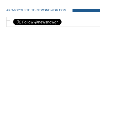
ΑΚΟΛΟΥΘΗΣΤΕ ΤΟ NEWSNOWGR.COM