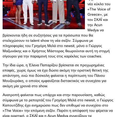
νέο κύκλο του
«The Voice of
Greece», με
τον ΣΚΑΪ και
την Acun
Medya να
βρίσκονται ήδη σε συζητήσεις για τα πρόσωπα που θα
στελεχώσουν το talent show τη νέα σεζόν. Σύμφωνα με
πληροφορίες του Γρηγόρη Μελά στο newsit, μόνο ο Γιώργος
Μαζωνάκης και ο Χρήστος Μάστορας θεωρούνται αυτή τη στιγμή
σίγουροι για την παραμονή τους στις καρέκλες των coaches.
Την ίδια ώρα, η Έλενα Παπαρίζου βρίσκεται σε προχωρημένες
επαφές, χωρίς όμως να έχει δώσει ακόμη την οριστική θετική της
απάντηση, ενώ πιο δύσκολη φαίνεται η περίπτωση του Πάνου
Μουζουράκη, ο οποίος εμφανίζεται διστακτικός να συνεχίσει για
ακόμη μία χρονιά στο show.
Ανατροπή φαίνεται πως υπάρχει και στην παρουσίαση, καθώς
σύμφωνα με το ρεπορτάζ του Γρηγόρη Μελά στο newsit, ο Γιώργος
Καπουτζίδης έχει ενημερώσει πως δεν επιθυμεί να συνεχίσει στο
«The Voice» την επόμενη σεζόν. Παρότι η απόφασή του φέρεται να
είναι οριστική, ο ΣΚΑΪ και η Acun Medya συνεχίζουν τις