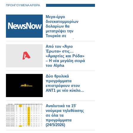
ΠΡΟΗΓΟΥΜΕΝΑ ΑΡΘΡΑ
Μεγα-έργο
δισεκατομμυρίων
δολαρίων θα
μετατρέψει την
Τουρκία σε
σιδηροδρομική
γέφυρα μεταξύ
Από τον «Άγιο
Ευρώπης και Ασίας.
Έρωτα» στις…
«Αμαρτίες και Ρόδα»
– Η νέα μεγάλη σειρά
του Alpha
Δύο θρυλικά
προγράμματα
επιστρέφουν στον
ΑΝΤ1 με νέο κύκλο...
Αναλυτικά τα 15'
νούμερα τηλεθέασης
σε όλα τα
προγράμματα
(24/5/2026)