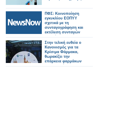
ΠΦΣ: Κοινοποίηση
εγκυκλίου ΕΟΠΥΥ
σχετικά με τη
συνταγογράφηση και
εκτέλεση συνταγών
φαρμάκων για την
εξυπηρέτηση των
Στην τελική ευθεία ο
διακινούμενων
Κανονισμός για τα
πολιτών
Κρίσιμα Φάρμακα,
θωρακίζει την
επάρκεια φαρμάκων
στην Ευρώπη