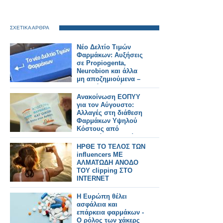
ΣΧΕΤΙΚΑ ΑΡΘΡΑ
Νέο Δελτίο Τιμών
Φαρμάκων: Αυξήσεις
σε Propiogenta,
Neurobion και άλλα
μη αποζημιούμενα –
Τι αλλάζει από
31/7/2026
Ανακοίνωση ΕΟΠΥΥ
για τον Αύγουστο:
Αλλαγές στη διάθεση
Φαρμάκων Υψηλού
Κόστους από
ιδιωτικά φαρμακεία
ΗΡΘΕ ΤΟ ΤΕΛΟΣ ΤΩΝ
influencers ΜΕ
ΑΛΜΑΤΩΔΗ ΑΝΟΔΟ
ΤΟΥ clipping ΣΤΟ
INTERNET
Η Ευρώπη θέλει
ασφάλεια και
επάρκεια φαρμάκων -
Ο ρόλος των χάκερς