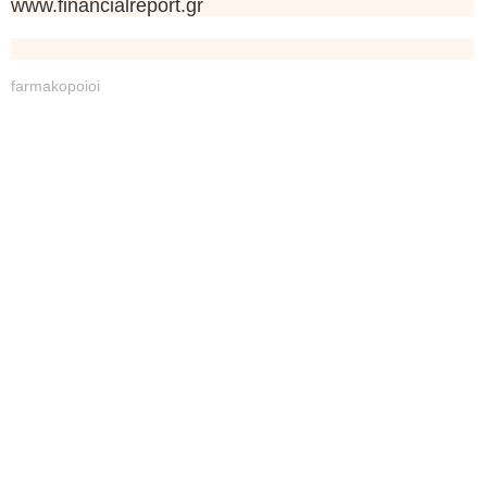
www.financialreport.gr
farmakopoioi