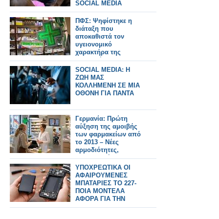
SOCIAL MEDIA
ΠΦΣ: Ψηφίστηκε η
διάταξη που
αποκαθιστά τον
υγειονομικό
χαρακτήρα της
διανυκτέρευσης των
φαρμακείων
SOCIAL MEDIA: Η
οριοθετώντας με
ΖΩΗ ΜΑΣ
σαφήνεια τις
ΚΟΛΛΗΜΕΝΗ ΣΕ ΜΙΑ
υποχρεώσεις τους
ΟΘΟΝΗ ΓΙΑ ΠΑΝΤΑ
κατά τη διάρκειά της
Γερμανία: Πρώτη
αύξηση της αμοιβής
των φαρμακείων από
το 2013 – Νέες
αρμοδιότητες,
τηλεϊατρική και
υπηρεσίες
ΥΠΟΧΡΕΩΤΙΚΑ ΟΙ
ΑΦΑΙΡΟΥΜΕΝΕΣ
ΜΠΑΤΑΡΙΕΣ ΤΟ 227-
ΠΟΙΑ ΜΟΝΤΕΛΑ
ΑΦΟΡΑ ΓΙΑ ΤΗΝ
ΕΛΛΑΔΑ