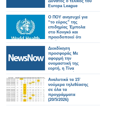
Δυνατός ο τελικός του
Europa League
Ο ΠΟΥ ανησυχεί για
“το εύρος” της
επιδημίας Έμπολα
στο Κονγκό και
προειδοποιεί ότι
ενδέχεται να
διαρκέσει καιρό
Διεκδίκηση
προσφοράς Με
αφορμή την
ονομαστική της
εορτή, η Τίνα
Μεσσαροπούλου
συνομίλησε ζωντανά
Αναλυτικά τα 15'
με την Σταματίνα
νούμερα τηλεθέασης
Τσιμτσιλή και την
σε όλα τα
τηλεοπτική της παρέα
προγράμματα
το πρωινό της
(20/5/2026)
Πέμπτης στο Happy
Day του Alpha. Κι
αυτό, μιας και
αμέσως μετά τις ευχές
στους συνεργάτες
που βρίσκονταν
μπροστά και πίσω
από τις κά