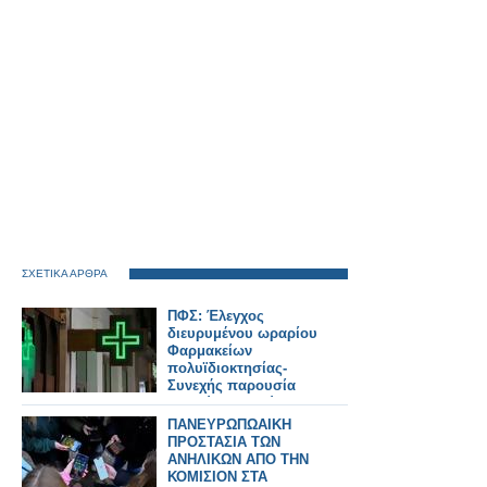
ΣΧΕΤΙΚΑ ΑΡΘΡΑ
ΠΦΣ: Έλεγχος
διευρυμένου ωραρίου
Φαρμακείων
πολυϊδιοκτησίας-
Συνεχής παρουσία
αδειούχου Φ/ού στο
ωράριο!
ΠΑΝΕΥΡΩΠΩΑΙΚΗ
ΠΡΟΣΤΑΣΙΑ ΤΩΝ
ΑΝΗΛΙΚΩΝ ΑΠΟ ΤΗΝ
ΚΟΜΙΣΙΟΝ ΣΤΑ