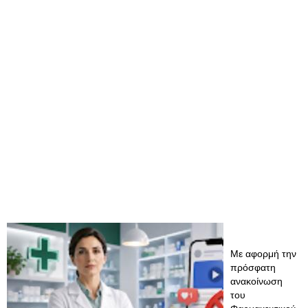
Με αφορμή την
πρόσφατη
ανακοίνωση
του