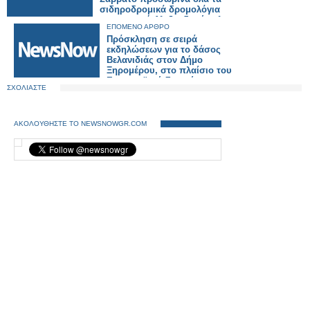
σιδηροδρομικά δρομολόγια
στη γραμμή Αλεξανδρούπολη
ΕΠΟΜΕΝΟ ΑΡΘΡΟ
– Ορμένιο .
Πρόσκληση σε σειρά
εκδηλώσεων για το δάσος
Βελανιδιάς στον Δήμο
Ξηρομέρου, στο πλαίσιο του
Eυρωπαϊκού Συμφώνου για
ΣΧΟΛΙΑΣΤΕ
το Κλίμα.
ΑΚΟΛΟΥΘΗΣΤΕ ΤΟ NEWSNOWGR.COM