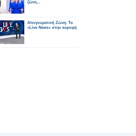
ζώνη...
Απογευματινή Ζώνη: Το
«Live News» στην κορυφή