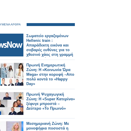
ΥΜΕΝΑ ΑΡΘΡΑ
Σωματείο εργαζομένων
Hellenic train :
Απαράδεκτη εικόνα και
σοβαρές ευθύνες για το
χθεσινό χάος στη γραμμή
Αεροδρομίου.
Πρωινή Ενημερωτική
Ζώνη: Η «Κοινωνία Ώρα
Mega» στην κορυφή –Απο
πολύ κοντά το «Happy
Day»
Πρωινή Ψυχαγωγική
Ζώνη: Η «Super Κατερίνα»
ξέφυγε μπροστά –
Δεύτερο «Το Πρωινό»
Μεσημεριανή Ζώνη: Με
μονοψήφια ποσοστά η