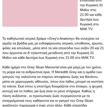
επεισόδια από
την Κυριακή 31
Μαΐου στις
21:00 και κάθε
Δευτέρα έως
Κυριακή στο
ΜΑΚ TV.
Το καθηλωτικό ιατρικό δράμα «Grey’s Anatomy» θα συνεχίσει να
γεμίζει τα βράδια μας με ενδιαφέρουσες ιατρικές υποθέσεις, έρωτες,
φιλίες και απώλειες, μέσα από τα νέα επεισόδια των σεζόν 20 και 21
που έρχονται σε Α’ τηλεοπτική μετάδοση από την Κυριακή 31
Μαΐου και κάθε Δευτέρα έως Κυριακή στις 21:00 στο ΜΑΚ TV.
Κάθε ημέρα στο Grey Sloan Memorial είναι μία μάχη με τον χρόνο,
τη μοίρα και τα ανθρώπινα όρια. Η Meredith Grey και η ομάδα των
γιατρών της καλούνται να πάρουν αποφάσεις ζωής και θανάτου,
μέσα σε χειρουργικές αίθουσες, όπου ένα λάθος μπορεί να κοστίσει
τα πάντα. Εκεί όπου η επιστήμη δοκιμάζεται στο έπακρο, η ψυχική
αντοχή και το πάθος για ζωή είναι το μόνο στήριγμα. Καθώς η
πίεση αυξάνεται , οι προσωπικές ζωές συγκρούονται με τα
επαγγελματικά τους καθήκοντα και οι γιατροί του Grey Sloan
αναζητούν παρηγοριά ο ένας στον άλλο
. Κάθε επεισόδιο