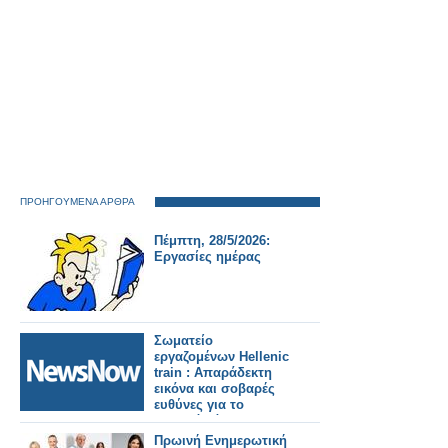
ΠΡΟΗΓΟΥΜΕΝΑ ΑΡΘΡΑ
Πέμπτη, 28/5/2026:
Εργασίες ημέρας
Σωματείο
εργαζομένων Hellenic
train : Απαράδεκτη
εικόνα και σοβαρές
ευθύνες για το
χθεσινό χάος στη
γραμμή Αεροδρομίου.
Πρωινή Ενημερωτική