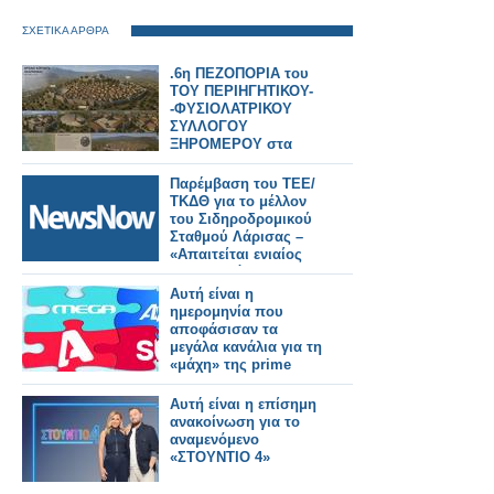
ΣΧΕΤΙΚΑ ΑΡΘΡΑ
.6η ΠΕΖΟΠΟΡΙΑ του
ΤΟΥ ΠΕΡΙΗΓΗΤΙΚΟΥ-
-ΦΥΣΙΟΛΑΤΡΙΚΟΥ
ΣΥΛΛΟΓΟΥ
ΞΗΡΟΜΕΡΟΥ στα
ΚΟΡΟΝΤΑ- Γραφει ο
Αρης Μπιτσωρης
Παρέμβαση του ΤΕΕ/
ΤΚΔΘ για το μέλλον
του Σιδηροδρομικού
Σταθμού Λάρισας –
«Απαιτείται ενιαίος
σχεδιασμός για την
πόλη».
Αυτή είναι η
ημερομηνία που
αποφάσισαν τα
μεγάλα κανάλια για τη
«μάχη» της prime
time
Αυτή είναι η επίσημη
ανακοίνωση για το
αναμενόμενο
«ΣΤΟΥΝΤΙΟ 4»