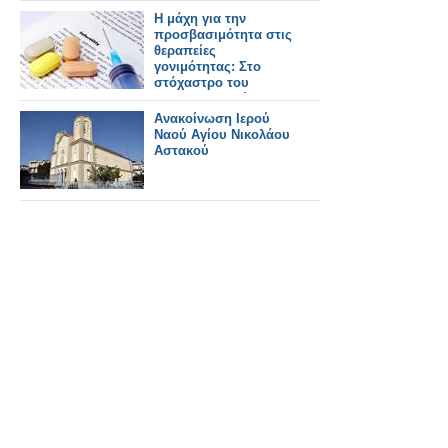
Η μάχη για την
προσβασιμότητα στις
θεραπείες
γονιμότητας: Στο
στόχαστρο του
φαρμακευτικού
κόσμου οι πρακτικές
Ανακοίνωση Ιερού
της εταιρείας Merck
Ναού Αγίου Νικολάου
Αστακού