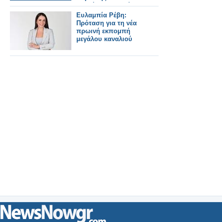
ξεκινήσει τον επόμενο
μήνα, συνδέοντας
Ευλαμπία Ρέβη:
πολλές μεγάλες
Πρόταση για τη νέα
πόλεις.
πρωινή εκπομπή
μεγάλου καναλιού