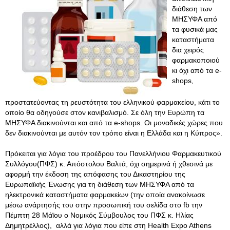
διάθεση των
ΜΗΣΥΦΑ από
τα φυσικά μας
καταστήματα
δια χειρός
φαρμακοποιού
κι όχι από τα e-
shops,
προστατεύοντας τη ρευστότητα του ελληνικού φαρμακείου, κάτι το
οποίο θα οδηγούσε στον κανιβαλισμό. Σε όλη την Ευρώπη τα
ΜΗΣΥΦΑ διακινούνται και από τα e-shops. Οι μοναδικές χώρες που
δεν διακινούνται με αυτόν τον τρόπο είναι η Ελλάδα και η Κύπρος».
Πρόκειται για λόγια του προέδρου του Πανελλήνιου Φαρμακευτικού
Συλλόγου(ΠΦΣ) κ. Απόστολου Βαλτά, όχι σημερινά ή χθεσινά με
αφορμή την έκδοση της απόφασης του Δικαστηρίου της
Ευρωπαϊκής Ένωσης για τη διάθεση των ΜΗΣΥΦΑ από τα
ηλεκτρονικά καταστήματα φαρμακείων (την οποία ανακοίνωσε
μέσω ανάρτησής του στην προσωπική του σελίδα στο fb την
Πέμπτη 28 Μάϊου ο Νομικός Σύμβουλος του ΠΦΣ κ. Ηλίας
Δημητρέλλος), αλλά για λόγια που είπε στη Health Expo Athens