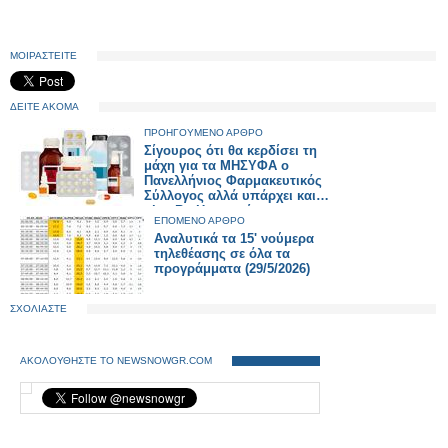
ΜΟΙΡΑΣΤΕΙΤΕ
ΔΕΙΤΕ ΑΚΟΜΑ
ΠΡΟΗΓΟΥΜΕΝΟ ΑΡΘΡΟ
Σίγουρος ότι θα κερδίσει τη
μάχη για τα ΜΗΣΥΦΑ ο
Πανελλήνιος Φαρμακευτικός
Σύλλογος αλλά υπάρχει και…
plan Β - Η ανακοίνωση του
ΕΠΟΜΕΝΟ ΑΡΘΡΟ
Φαρμακευτικού Συλλόγου
Αναλυτικά τα 15' νούμερα
Λάρισας
τηλεθέασης σε όλα τα
προγράμματα (29/5/2026)
ΣΧΟΛΙΑΣΤΕ
ΑΚΟΛΟΥΘΗΣΤΕ ΤΟ NEWSNOWGR.COM