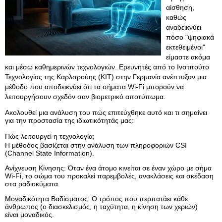
αίσθηση,
καθώς
αναδεικνύει
πόσο "ψηφιακά
εκτεθειμένοι"
είμαστε ακόμα
και μέσω καθημερινών τεχνολογιών. Ερευνητές από το Ινστιτούτο
Τεχνολογίας της Καρλσρούης (KIT) στην Γερμανία ανέπτυξαν μια
μέθοδο που αποδεικνύει ότι τα σήματα Wi-Fi μπορούν να
λειτουργήσουν σχεδόν σαν βιομετρικό αποτύπωμα.
Ακολουθεί μια ανάλυση του πώς επιτεύχθηκε αυτό και τι σημαίνει
για την προστασία της ιδιωτικότητάς μας:
Πώς λειτουργεί η τεχνολογία;
Η μέθοδος βασίζεται στην ανάλυση των πληροφοριών CSI
(Channel State Information).
Ανίχνευση Κίνησης: Όταν ένα άτομο κινείται σε έναν χώρο με σήμα
Wi-Fi, το σώμα του προκαλεί παρεμβολές, ανακλάσεις και σκέδαση
στα ραδιοκύματα.
Μοναδικότητα Βαδίσματος: Ο τρόπος που περπατάει κάθε
άνθρωπος (ο διασκελισμός, η ταχύτητα, η κίνηση των χεριών)
είναι μοναδικός.