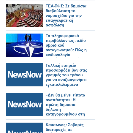
ΤΕΑ-ΠΦΣ: Σε δημόσια
διαβούλευση το
νομοσχέδιο για την
επαγγελματική
ασφάλιση
Το πληροφοριακό
περιβάλλον ως πεδίο
υβριδικού
ανταγωνισμού: Πώς η
κινδυνολογία
επηρέασε τη δημόσια
συζήτηση για τη
Γαλλική εταιρεία
Σύνοδο του ΝΑΤΟ
προσαρμόζει βαν στις
-Γράφει ο Δρ.
γραμμές του τρένου
Κωνσταντίνος Π.
για να αναζωογονήσει
Μπαλωμένος
εγκαταλελειμμένα
δίκτυα.
«Δεν θα μείνει τίποτα
αναπάντητο»: Η
πρώτη δημόσια
δήλωση
κατηγορουμένου στη
δίκη για τα Τέμπη .
Καύσωνας: Σοβαρές
διαταραχές σε