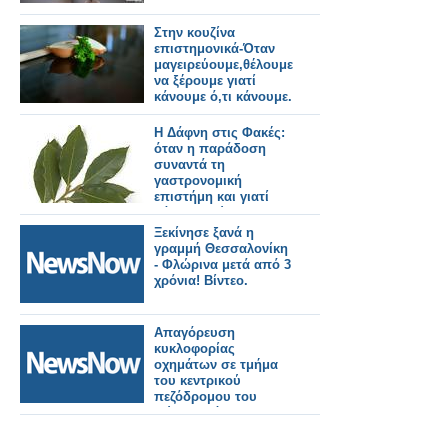
Στην κουζίνα
επιστημονικά-Όταν
μαγειρεύουμε,θέλουμε
να ξέρουμε γιατί
κάνουμε ό,τι κάνουμε.
Η Δάφνη στις Φακές:
όταν η παράδοση
συναντά τη
γαστρονομική
επιστήμη και γιατί
βάζουμε φύλλα
δάφνης στις φακές!
Ξεκίνησε ξανά η
γραμμή Θεσσαλονίκη
- Φλώρινα μετά από 3
χρόνια! Βίντεο.
Απαγόρευση
κυκλοφορίας
οχημάτων σε τμήμα
του κεντρικού
πεζόδρομου του
Μύτικα, λόγω
εκτέλεσης εργασιών.