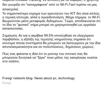
δεν γνωρίζει ότι "καταγράφεται" από το Wi-Fi.Γιατί πρέπει να μας
απασχολεί;
Το σημαντικότερο εύρημα των ερευνητών του KIT δεν είναι απλώς
η τεχνική επιτυχία, αλλά η προειδοποίηση. Μέχρι σήμερα, το Wi-Fi
θεωρούνταν μέσο μεταφοράς δεδομένων. Τώρα, αποδεικνύεται ότι
το ίδιο το "φυσικό" σήμα μπορεί να χρησιμοποιηθεί ως εργαλείο
κατασκοπείας.
Σημείωση: Αν και η ακρίβεια 99,5% επιτεύχθηκε σε ελεγχόμενο
περιβάλλον, η εξέλιξη της τεχνητής νοημοσύνης σημαίνει ότι
σύντομα τέτοια συστήματα θα μπορούν να λειτουργούν με την ίδια
αποτελεσματικότητα και σε πολύπλοκους, δημόσιους χώρους.
Πώς σας φαίνεται η ιδέα ότι το ρούτερ του σπιτιού σας θα
μπορούσε δυνητικά να "ξέρει" ποιο μέλος της οικογένειας κινείται
στο σαλόνι;
Freegr network blog- News about pc, technology.
freegr