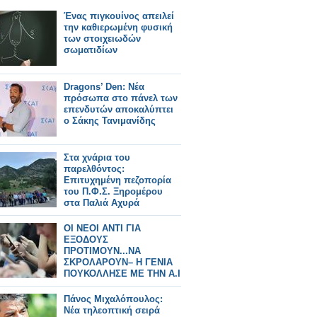
Ένας πιγκουίνος απειλεί
την καθιερωμένη φυσική
των στοιχειωδών
σωματιδίων
Dragons’ Den: Νέα
πρόσωπα στο πάνελ των
επενδυτών αποκαλύπτει
ο Σάκης Τανιμανίδης
Στα χνάρια του
παρελθόντος:
Επιτυχημένη πεζοπορία
του Π.Φ.Σ. Ξηρομέρου
στα Παλιά Αχυρά
ΟΙ ΝΕΟΙ ΑΝΤΙ ΓΙΑ
ΕΞΟΔΟΥΣ
ΠΡΟΤΙΜΟΥΝ...ΝΑ
ΣΚΡΟΛΑΡΟΥΝ– Η ΓΕΝΙΑ
ΠΟΥΚΟΛΛΗΣΕ ΜΕ ΤΗΝ A.I
ΠΑΡΑ ΣΕ ΑΝΘΡΩΠΟΥΣς
Πάνος Μιχαλόπουλος:
Νέα τηλεοπτική σειρά