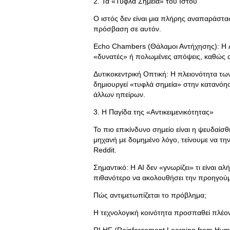
2. Τα «Τυφλά Σημεία» του Ιστού
Ο ιστός δεν είναι μια πλήρης αναπαράστ
πρόσβαση σε αυτόν.
Echo Chambers (Θάλαμοι Αντήχησης): Η AI 
«δυνατές» ή πολωμένες απόψεις, καθώς 
Δυτικοκεντρική Οπτική: Η πλειονότητα τ
δημιουργεί «τυφλά σημεία» στην κατανόη
άλλων ηπείρων.
3. Η Παγίδα της «Αντικειμενικότητας»
Το πιο επικίνδυνο σημείο είναι η ψευδαίσ
μηχανή με δομημένο λόγο, τείνουμε να τη
Reddit.
Σημαντικό: Η AI δεν «γνωρίζει» τι είναι αλή
πιθανότερο να ακολουθήσει την προηγούμ
Πώς αντιμετωπίζεται το πρόβλημα;
Η τεχνολογική κοινότητα προσπαθεί πλέον