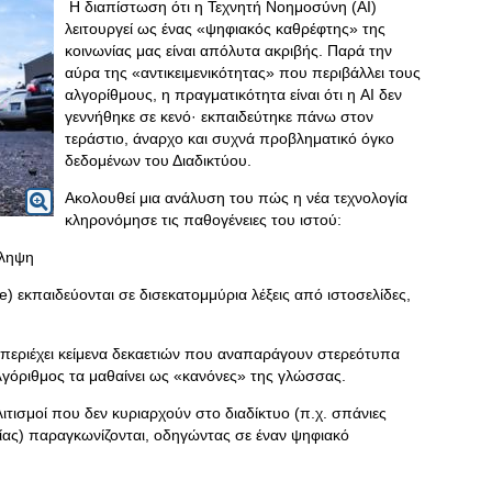
Η διαπίστωση ότι η Τεχνητή Νοημοσύνη (AI)
λειτουργεί ως ένας «ψηφιακός καθρέφτης» της
κοινωνίας μας είναι απόλυτα ακριβής. Παρά την
αύρα της «αντικειμενικότητας» που περιβάλλει τους
αλγορίθμους, η πραγματικότητα είναι ότι η AI δεν
γεννήθηκε σε κενό· εκπαιδεύτηκε πάνω στον
τεράστιο, άναρχο και συχνά προβληματικό όγκο
δεδομένων του Διαδικτύου.
Ακολουθεί μια ανάλυση του πώς η νέα τεχνολογία
κληρονόμησε τις παθογένειες του ιστού:
άληψη
) εκπαιδεύονται σε δισεκατομμύρια λέξεις από ιστοσελίδες,
ο περιέχει κείμενα δεκαετιών που αναπαράγουν στερεότυπα
αλγόριθμος τα μαθαίνει ως «κανόνες» της γλώσσας.
ισμοί που δεν κυριαρχούν στο διαδίκτυο (π.χ. σπάνιες
ίας) παραγκωνίζονται, οδηγώντας σε έναν ψηφιακό