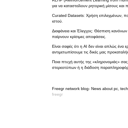
RLHF (Reinforcement Learning from Huma
για να καταστείλουν ρητορική μίσους και 
Curated Datasets: Χρήση επιλεγμένων, π
ιστού.
Διαφάνεια και Έλεγχος: Θέσπιση κανόνων 
παίρνουν κρίσιμες αποφάσεις.
Είναι σαφές ότι η AI δεν είναι απλώς ένα 
αντιμετωπίσουμε τις δικές μας προκαταλή
Ποια πτυχή αυτής της «κληρονομιάς» σας
στερεοτύπων ή η διάδοση παραπληροφό
Freegr network blog- News about pc, tech
freegr