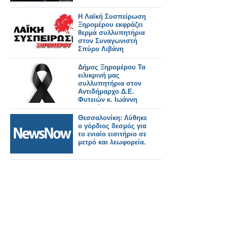
Η Λαϊκή Συσπείρωση
Ξηρομέρου εκφράζει
θερμά συλλυπητήρια
στον Συναγωνιστή
Σπύρο Λιβάνη
Δήμος Ξηρομέρου Τα
ειλικρινή μας
συλλυπητήρια στον
Αντιδήμαρχο Δ.Ε.
Φυτειών κ. Ιωάννη
Φλωρόπουλο,
Θεσσαλονίκη: Λύθηκε
ο γόρδιος δεσμός για
το ενιαίο εισιτήριο σε
μετρό και λεωφορεία.