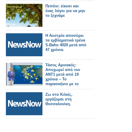
Πεπόνι: είκοσι και
ένας λόγοι για να μην
το ξεχνάμε
Η Αυστρία αποσύρει
τα εμβληματικά τρένα
S-Bahn 4020 μετά από
47 χρόνια.
Τάσος Αρνιακός:
Αποχωρεί από τον
ΑΝΤ1 μετά από 19
χρόνια – Το
παρασκήνιο με το
πάρτι που δεν πήγε
ποτέ
Ζω στο Κιλκίς,
εργάζομαι στη
Θεσσαλονίκη.