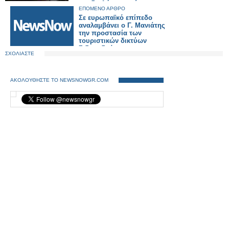
στην διπλή αφετηρία στο
ΕΠΟΜΕΝΟ ΑΡΘΡΟ
Γαλάτσι, που έχουν
Σε ευρωπαϊκό επίπεδο
ενεργοποιημένα τα
αναλαμβάνει ο Γ. Μανιάτης
κλιματιστικά του, επί ώρες.
την προστασία των
τουριστικών δικτύων
Σιδηροδρόμου.
ΣΧΟΛΙΑΣΤΕ
ΑΚΟΛΟΥΘΗΣΤΕ ΤΟ NEWSNOWGR.COM